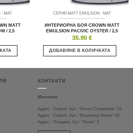
 - МАТ
СЕРИЯ MATT EMULSION - МАТ
WN MATT
ИНТЕРИОРНА БОЯ CROWN MATT
 / 2,5
EMULSION PACIVIC OYSTER / 2,5
35.90
€
КАТА
ДОБАВЯНЕ В КОЛИЧКАТА
ЛЯ
КОНТАКТИ
Магазини
Адрес : София, бул. “Пенчо Славейков” 39
Адрес : София, бул. “Владимир Вазов” 90
Адрес : Пловдив, бул. "Руски" 3