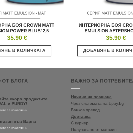
 MATT EMULSION - МАТ
СЕРИЯ MATT EMULSION
ОРНА БОЯ CROWN MATT
ИНТЕРИОРНА БОЯ CRO
ION POWER BLUE/ 2,5
EMULSION AFTERSHOW
35.90
€
35.90
€
ЯНЕ В КОЛИЧКАТА
ДОБАВЯНЕ В КОЛИЧ
 ОТ БЛОГА
ВАЖНО ЗА ПОТРЕБИТЕ
Начини на плащане
айте скоро продуктите
Чрез системата на Epay.bg
AL и PURDY!
Банков превод
за
ите са изключени
Очаквайте
Доставка
скоро
агазин във Варна
С куриер
продуктите
за
ите са изключени
Получаване от магазин
RONSEAL
Нов