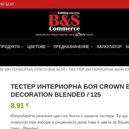
НИ БОИ
ПРОДУКТИ
ЦВЕТОВЕ
ПРЕДНАЗНАЧЕНИЕ
КАЛКУЛАТОР
К
WN–ИНТЕРИОРНА ЛУКСОЗНА БОЯ
/
ТЕСТЕР ИНТЕРИОРНА БОЯ CR
ТЕСТЕР ИНТЕРИОРНА БОЯ CROWN 
DECORATION BLENDED / 125
8.91
€
Изпробвайте реалния цвят на боята с нашите тестери. Те ще
помогнат при избора и решението дали това е цвета за Ваши
Цвят : Blended