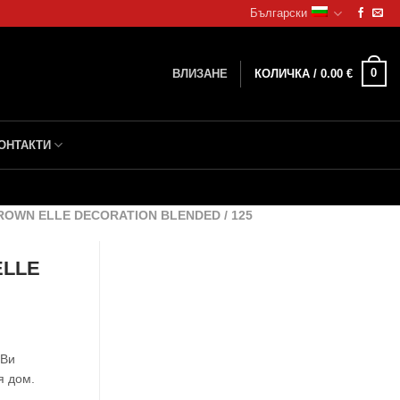
Български
0
ВЛИЗАНЕ
КОЛИЧКА /
0.00
€
ОНТАКТИ
OWN ELLE DECORATION BLENDED / 125
ELLE
 Ви
я дом.