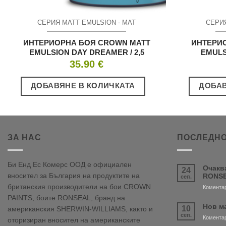
СЕРИЯ MATT EMULSION - МАТ
СЕРИЯ
ИНТЕРИОРНА БОЯ CROWN MATT
ИНТЕРИ
EMULSION DAY DREAMER / 2,5
EMULS
35.90
€
ДОБАВЯНЕ В КОЛИЧКАТА
ДОБАВ
ЗА НАС
ПОСЛЕДНО
Би Енд Ес Комерс ООД е официален
Очакв
24
вносител за България на продуктите на
RONSE
сеп.
британския производители на бои CROWN
Коментар
PAINTS, боите RONSEAL, бранд на
Нов м
10
американския SHERWIN-WILLIAMS, както и
сеп.
Коментар
оторизиран вносител на американските