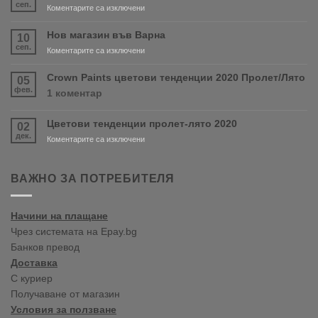
сеп.
за
Коментарите са изключени
Очаквайте
скоро
Нов магазин във Варна
10
продуктите
сеп.
за
Коментарите са изключени
RONSEAL
Нов
и
магазин
Crown Paints цветови тенденции 2020 Пролет/Лято
05
PURDY!
във
фев.
за
1 коментар
Варна
Crown
Paints
Цветови тенденции пролет-лято 2020
02
цветови
дек.
тенденции
за
Коментарите са изключени
2020
Цветови
Пролет/
тенденции
Лято
пролет-
ВАЖНО ЗА ПОТРЕБИТЕЛЯ
лято
2020
Начини на плащане
Чрез системата на Epay.bg
Банков превод
Доставка
С куриер
Получаване от магазин
Условия за ползване