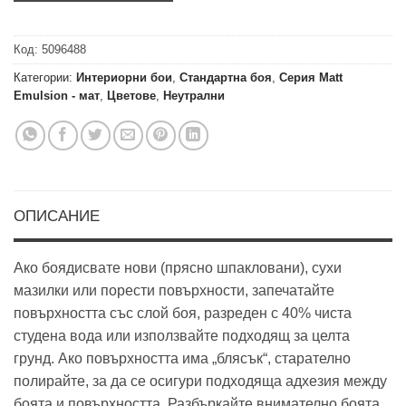
Код:
5096488
Категории:
Интериорни бои
,
Стандартна боя
,
Серия Matt
Emulsion - мат
,
Цветове
,
Неутрални
ОПИСАНИЕ
Ако боядисвате нови (прясно шпакловани), сухи
мазилки или порести повърхности, запечатайте
повърхността със слой боя, разреден с 40% чиста
студена вода или използвайте подходящ за целта
грунд. Ако повърхността има „блясък“, старателно
полирайте, за да се осигури подходяща адхезия между
боята и повърхността. Разбъркайте внимателно боята