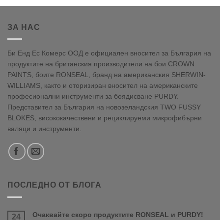
ЗА НАС
Би Енд Ес Комерс ООД е официален вносител за България на
продуктите на британския производители на бои CROWN
PAINTS, боите RONSEAL, бранд на американския SHERWIN-
WILLIAMS, както и оторизиран вносител на американските
професионални инструменти за боядисване PURDY.
Представител за България на новозеландския TWO FUSSY
BLOKES, висококачествени и рециклируеми микрофибърни
валяци и инструменти.
ПОСЛЕДНО ОТ БЛОГА
Очаквайте скоро продуктите RONSEAL и PURDY!
24