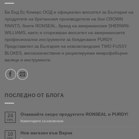
Би Енд Ес Комерс ООД е официален вносител за България на
продуктите на британския производители на бои CROWN
PAINTS, боите RONSEAL, бранд на американския SHERWIN-
WILLIAMS, както и оторизиран вносител на американските
професионални инструменти за боядисване PURDY.
Представител за България на новозеландския TWO FUSSY
BLOKES, висококачествени и рециклируеми микрофибърни
валяци и инструменти.
ПОСЛЕДНО ОТ БЛОГА
Очаквайте скоро продуктите RONSEAL и PURDY!
24
сеп.
за
Коментарите са изключени
Очаквайте
скоро
Нов магазин във Варна
10
продуктите
сеп.