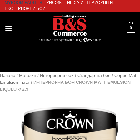
MYROOM-PAINTER
ПРИЛОЖЕНИЕ ЗА ИНТЕРИОРНИ И
Skip
ЕКСТЕРИОРНИ БОИ
to
content
0
Начало
/
Магазин
/
Интериорни бои
/
Стандартна боя
/
Серия Matt
Emulsion - мат
/
ИНТЕРИОРНА БОЯ CROWN MATT EMULSION
LIQUEUR/ 2,5