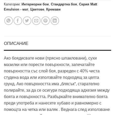
Категории:
Интериорни бои
,
Стандартна боя
,
Серия Matt
Emulsion - мат
,
Цветове
,
Кремави
ОПИСАНИЕ
Ако боядисвате нови (прясно шпакловани), сухи
мазилки или порести повърхности, запечатайте
повърхността със слой боя, разреден с 40% чиста
студена вода или използвайте подходящ за целта
грунд. Ако повърхността има „блясък“, старателно
полирайте, за да се осигури подходяща адхезия между
боята и повърхността. Разбъркайте внимателно боята
преди употреба и нанесете хубаво и равномерно с
помощта на четка или валяк . Веднага след използване