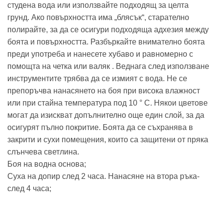
студена вода или използвайте подходящ за целта
грунд. Ако повърхността има „блясък“, старателно
полирайте, за да се осигури подходяща адхезия между
боята и повърхността. Разбъркайте внимателно боята
преди употреба и нанесете хубаво и равномерно с
помощта на четка или валяк . Веднага след използване
инструментите трябва да се измият с вода. Не се
препоръчва нанасянето на боя при висока влажност
или при стайна температура под 10 ° C. Някои цветове
могат да изискват допълнително още един слой, за да
осигурят пълно покритие. Боята да се съхранява в
закрити и сухи помещения, които са защитени от пряка
слънчева светлина.
Боя на водна основа;
Суха на допир след 2 часа. Нанасяне на втора ръка-
след 4 часа;