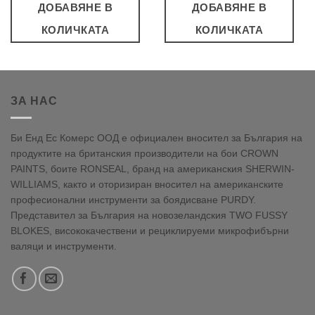
ДОБАВЯНЕ В
ДОБАВЯНЕ В
КОЛИЧКАТА
КОЛИЧКАТА
ЗА НАС
Би Енд Ес Комерс ООД е официален вносител за България на
продуктите на британския производители на бои CROWN
PAINTS, боите RONSEAL, бранд на американския SHERWIN-
WILLIAMS, както и оторизиран вносител на американските
професионални инструменти за боядисване PURDY.
Представител за България на новозеландския TWO FUSSY
BLOKES, висококачествени и рециклируеми микрофибърни
валяци и инструменти.