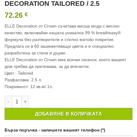
DECORATION TAILORED / 2.5
72.26
€
ELLE Decoration от Crown съчетава висша мода с високо
качество, включвайки нашата уникална 99 % breatheasy®
формула без разтворители и стилно матово покритие.
Предлага се в 60 зашеметяващи цвята и e специално
разработена за стени и дърво .
ELLE Decoration от Crown има всички нюанси, които вашият
дом трябва да притежава, за да впечатли.
Цвят : Tailored
Разфасовка: 2.5 л.
Покривност: 12 кв.м/ 1л.
количество за ИНТЕРИОРНА БОЯ CROWN ELLE DECORATION T
ДОБАВЯНЕ В КОЛИЧКАТА
Бърза поръчка - напишете вашият телефон (*)