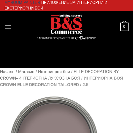
MYROOM-PAINTER
ПРИЛОЖЕНИЕ ЗА ИНТЕРИОРНИ И
Skip
ЕКСТЕРИОРНИ БОИ
to
content
0
Начало
/
Магазин
/
Интериорни бои
/
ELLE DECORATION BY
CROWN–ИНТЕРИОРНА ЛУКСОЗНА БОЯ
/
ИНТЕРИОРНА БОЯ
CROWN ELLE DECORATION TAILORED / 2.5