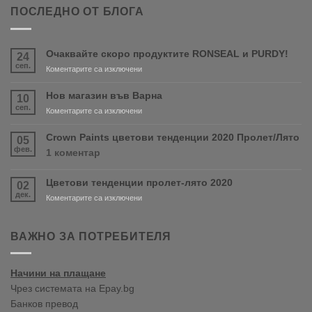
ПОСЛЕДНО ОТ БЛОГА
Очаквайте скоро продуктите RONSEAL и PURDY!
24
сеп.
за
Коментарите са изключени
Очаквайте
скоро
Нов магазин във Варна
10
продуктите
сеп.
за
Коментарите са изключени
RONSEAL
Нов
и
магазин
Crown Paints цветови тенденции 2020 Пролет/Лято
05
PURDY!
във
фев.
за
1 коментар
Варна
Crown
Paints
Цветови тенденции пролет-лято 2020
02
цветови
дек.
тенденции
за
Коментарите са изключени
2020
Цветови
Пролет/
тенденции
Лято
пролет-
ВАЖНО ЗА ПОТРЕБИТЕЛЯ
лято
2020
Начини на плащане
Чрез системата на Epay.bg
Банков превод