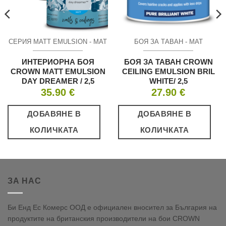
СЕРИЯ MATT EMULSION - МАТ
БОЯ ЗА ТАВАН - МАТ
ИНТЕРИОРНА БОЯ
БОЯ ЗА ТАВАН CROWN
CROWN MATT EMULSION
CEILING EMULSION BRIL
DAY DREAMER / 2,5
WHITE/ 2,5
35.90
€
27.90
€
ДОБАВЯНЕ В
ДОБАВЯНЕ В
КОЛИЧКАТА
КОЛИЧКАТА
ЗА НАС
Би Енд Ес Комерс ООД е официален вносител за България на
продуктите на британския производители на бои CROWN