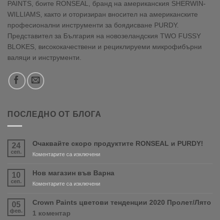
PAINTS, боите RONSEAL, бранд на американския SHERWIN-
WILLIAMS, както и оторизиран вносител на американските
професионални инструменти за боядисване PURDY.
Представител за България на новозеландския TWO FUSSY
BLOKES, висококачествени и рециклируеми микрофибърни
валяци и инструменти.
ПОСЛЕДНО ОТ БЛОГА
Очаквайте скоро продуктите RONSEAL и PURDY!
24
сеп.
за
Коментарите са изключени
Очаквайте
скоро
Нов магазин във Варна
10
продуктите
сеп.
за
Коментарите са изключени
RONSEAL
Нов
и
магазин
Crown Paints цветови тенденции 2020 Пролет/Лято
05
PURDY!
във
фев.
за
1 коментар
Варна