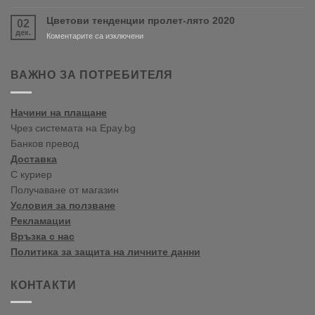
Crown
Paints
Цветови тенденции пролет-лято 2020
02
цветови
дек.
тенденции
за
Коментарите са изключени
2020
Цветови
Пролет/
тенденции
Лято
пролет-
ВАЖНО ЗА ПОТРЕБИТЕЛЯ
лято
2020
Начини на плащане
Чрез системата на Epay.bg
Банков превод
Доставка
С куриер
Получаване от магазин
Условия за ползване
Рекламации
Връзка с нас
Политика за защита на личните данни
КОНТАКТИ