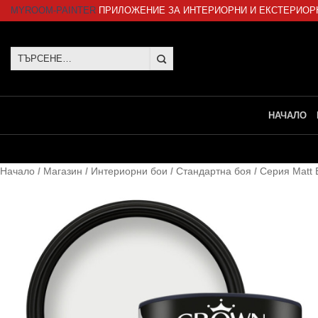
Skip
MYROOM-PAINTER
ПРИЛОЖЕНИЕ ЗА ИНТЕРИОРНИ И ЕКСТЕРИОР
to
content
Търсене
за:
НАЧАЛО
Начало
/
Магазин
/
Интериорни бои
/
Стандартна боя
/
Серия Matt 