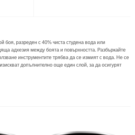
й боя, разреден с 40% чиста студена вода или
одяща адхезия между боята и повърхността. Разбъркайте
лзване инструментите трябва да се измият с вода. Не се
изискват допълнително още един слой, за да осигурят