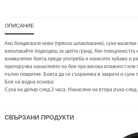
ОПИСАНИЕ
Ако боядисвате нови (прясно шпакловани), сухи мазилки 
използвайте подходящ за целта грунд. Ако повърхността 
внимателно боята преди употреба и нанесете хубаво и ра
препоръчва нанасянето на боя при висока влажност или п
пълно покритие. Боята да се съхранява в закрити и сухи
Боя на водна основа;
Суха на допир след 2 часа. Нанасяне на втора ръка-след 
СВЪРЗАНИ ПРОДУКТИ