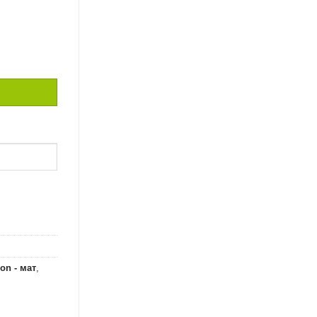
 FRESH COCONUT / 2,5
on - мат
,