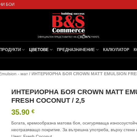
НИ БОИ
ПРОДУКТИ
ЦВЕТОВЕ
ПРЕДНАЗНАЧЕНИЕ
КАЛКУЛАТОР
К
Emulsion - мат
/
ИНТЕРИОРНА БОЯ CROWN MATT EMULSION FRES
ИНТЕРИОРНА БОЯ CROWN MATT EM
FRESH COCONUT / 2,5
35.90
€
Богата, кремообразна матова боя, осигуряваща износоустойч
неотразяващо покритие. За вътрешна употреба, върху стени 
Цвят: Fresh Coconut