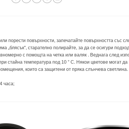
или порести повърхности, запечатайте повърхността със сло
има „блясък“, старателно полирайте, за да се осигури подх
вномерно с помощта на четка или валяк . Веднага след изпо
ри стайна температура под 10 ° C. Някои цветове могат да 
 помещения, които са защитени от пряка слънчева светлина.
4 часа;