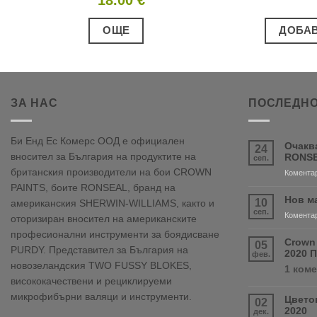
ОЩЕ
ДОБАВ
ЗА НАС
ПОСЛЕДНО
Би Енд Ес Комерс ООД е официален
Очакв
24
вносител за България на продуктите на
RONSE
сеп.
британския производители на бои CROWN
Коментар
PAINTS, боите RONSEAL, бранд на
Нов м
10
американския SHERWIN-WILLIAMS, както и
сеп.
Коментар
оторизиран вносител на американските
професионални инструменти за боядисване
Crown
05
PURDY. Представител за България на
2020 
фев.
новозеландския TWO FUSSY BLOKES,
1 ком
висококачествени и рециклируеми
микрофибърни валяци и инструменти.
Цвето
02
2020
дек.