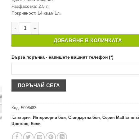
Разфасовка: 2.5 л.
Покривност: 14 кв.м/ 1л.
количество за ИНТЕРИОРНА БОЯ CROWN MATT EMULSION
ДОБАВЯНЕ В КОЛИЧКАТА
Бърза поръчка - напишете вашият телефон (*)
Код:
5096483
Категории:
Интериорни бои
,
Стандартна боя
,
Серия Matt Emulsi
Цветове
,
Бели