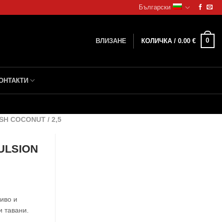
Български
0
ВЛИЗАНЕ
КОЛИЧКА /
0.00
€
ОНТАКТИ
H COCONUT / 2,5
ULSION
иво и
и тавани.