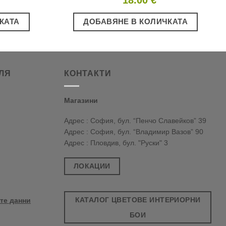
КАТА
ДОБАВЯНЕ В КОЛИЧКАТА
ЛЯ
КОНТАКТИ
Магазини
Адрес : София, бул. “Пенчо Славейков” 39
Адрес : София, бул. “Владимир Вазов” 90
Адрес : Пловдив, бул. "Руски" 3
ЛОКАЦИИ
КАТАЛОГ ЦВЕТОВЕ ИНТЕРИОРНИ
те данни
БОИ