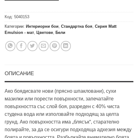
Код:
5040153
Категории:
Интериорни бои
,
Стандартна боя
,
Серия Matt
Emulsion - мат
,
Цветове
,
Бели
ОПИСАНИЕ
Ако боядисвате нови (прясно шпакловани), сухи
мазилки или порести повърхности, запечатайте
повърхността със слой боя, разреден с 40% чиста
студена вода или използвайте подходящ за целта
грунд. Ако повърхността има „блясък“, старателно
полирайте, за да се осигури подходяща адхезия между
боята и повърхността. Разбъркайте внимателно боята