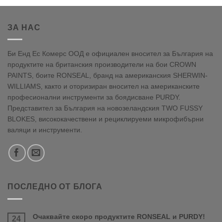
ЗА НАС
Би Енд Ес Комерс ООД е официален вносител за България на
продуктите на британския производители на бои CROWN
PAINTS, боите RONSEAL, бранд на американския SHERWIN-
WILLIAMS, както и оторизиран вносител на американските
професионални инструменти за боядисване PURDY.
Представител за България на новозеландския TWO FUSSY
BLOKES, висококачествени и рециклируеми микрофибърни
валяци и инструменти.
ПОСЛЕДНО ОТ БЛОГА
Очаквайте скоро продуктите RONSEAL и PURDY!
24