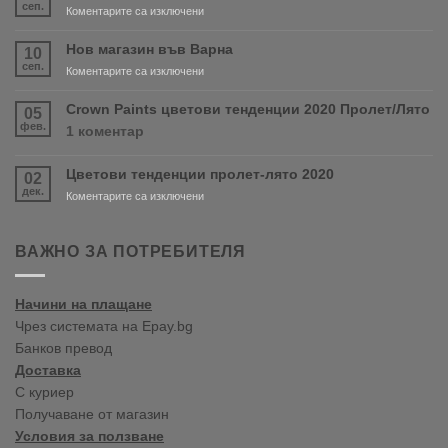
сеп.
за
Коментарите са изключени
Очаквайте
скоро
Нов магазин във Варна
10
продуктите
сеп.
за
Коментарите са изключени
RONSEAL
Нов
и
магазин
Crown Paints цветови тенденции 2020 Пролет/Лято
05
PURDY!
във
фев.
за
1 коментар
Варна
Crown
Paints
Цветови тенденции пролет-лято 2020
02
цветови
дек.
тенденции
за
Коментарите са изключени
2020
Цветови
Пролет/
тенденции
Лято
пролет-
ВАЖНО ЗА ПОТРЕБИТЕЛЯ
лято
2020
Начини на плащане
Чрез системата на Epay.bg
Банков превод
Доставка
С куриер
Получаване от магазин
Условия за ползване