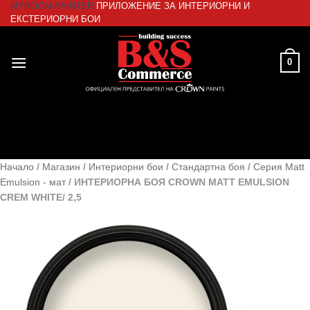
MYROOM-PAINTER
ПРИЛОЖЕНИЕ ЗА ИНТЕРИОРНИ И
Skip
ЕКСТЕРИОРНИ БОИ
to
content
0
Начало
/
Магазин
/
Интериорни бои
/
Стандартна боя
/
Серия Matt
Emulsion - мат
/
ИНТЕРИОРНА БОЯ CROWN MATT EMULSION
CREM WHITE/ 2,5