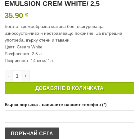
EMULSION CREM WHITE/ 2,5
35.90
€
Богата, кремообразна матова боя, осигуряваща
износоустойчиво и неотразяващо покритие. За вътрешна
употреба, върху стени и тавани.
Цвят: Cream White
Разфасовка: 2.5 л.
Покривност: 14 кв.м/ 1л.
количество за ИНТЕРИОРНА БОЯ CROWN MATT EMULSION CR
ДОБАВЯНЕ В КОЛИЧКАТА
Бърза поръчка - напишете вашият телефон (*)