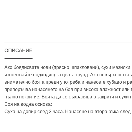
ОПИСАНИЕ
Ако боядисвате нови (прясно шпакловани), сухи мазилки 
използвайте подходящ за целта грунд. Ако повърхността 
внимателно боята преди употреба и нанесете хубаво и ра
препоръчва нанасянето на боя при висока влажност или п
пълно покритие. Боята да се съхранява в закрити и сухи
Боя на водна основа;
Суха на допир след 2 часа. Нанасяне на втора ръка-след 