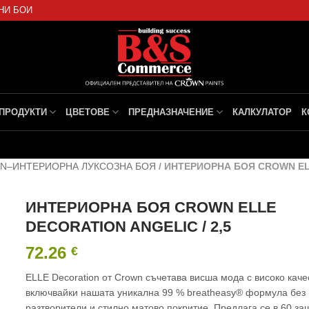
НИ БОИ
ПРОДУКТИ
ЦВЕТОВЕ
ПРЕДНАЗНАЧЕНИЕ
КАЛКУЛАТОР
К
WN–ИНТЕРИОРНА ЛУКСОЗНА БОЯ
/
ИНТЕРИОРНА БОЯ CROWN ELL
ИНТЕРИОРНА БОЯ CROWN ELLE
DECORATION ANGELIC / 2,5
72.26
€
ELLE Decoration от Crown съчетава висша мода с високо каче
включвайки нашата уникална 99 % breatheasy® формула без
разтворители и стилно матово покритие. Предлага се в 60 