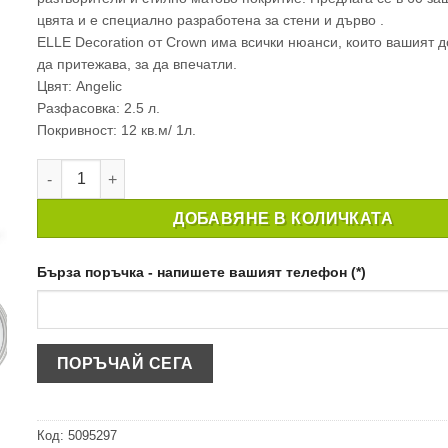
цвята и e специално разработена за стени и дърво .
ELLE Decoration от Crown има всички нюанси, които вашият 
да притежава, за да впечатли.
Цвят: Angelic
Разфасовка: 2.5 л.
Покривност: 12 кв.м/ 1л.
количество за ИНТЕРИОРНА БОЯ CROWN ELLE DECORATIO
ДОБАВЯНЕ В КОЛИЧКАТА
Бърза поръчка - напишете вашият телефон (*)
Код:
5095297