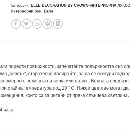
Категории:
ELLE DECORATION BY CROWN–ИНТЕРИОРНА ЛУКС
Интериорни бои
,
Бели
или порести повърхности, запечатайте повърхността със сло
има „блясък“, старателно полирайте, за да се осигури подх
вномерно с помощта на четка или валяк . Веднага след изпо
ри стайна температура под 10 ° C. Някои цветове могат да 
 помещения, които са защитени от пряка слънчева светлина.
4 часа;