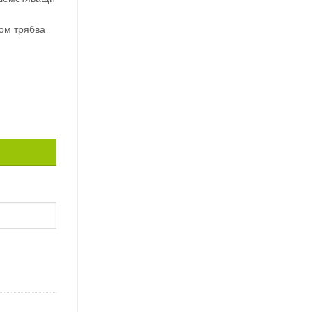
дом трябва
N ANGELIC / 2,5