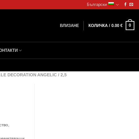
Български
0
ВЛИЗАНЕ
КОЛИЧКА /
0.00
€
ОНТАКТИ
E DECORATION ANGELIC / 2,5
ство,
зашеметяващи