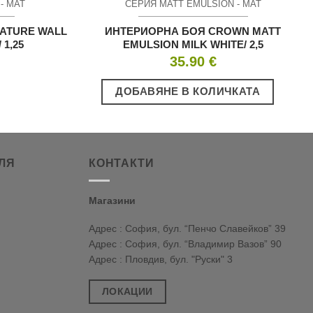
- МАТ
СЕРИЯ MATT EMULSION - МАТ
EATURE WALL
ИНТЕРИОРНА БОЯ CROWN MATT
 1,25
EMULSION MILK WHITE/ 2,5
35.90
€
ДОБАВЯНЕ В КОЛИЧКАТА
ЛЯ
КОНТАКТИ
Магазини
Адрес : София, бул. “Пенчо Славейков” 39
Адрес : София, бул. “Владимир Вазов” 90
Адрес : Пловдив, бул. "Руски" 3
ЛОКАЦИИ