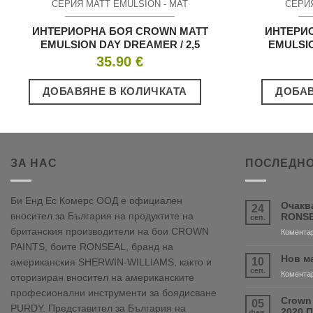
СЕРИЯ MATT EMULSION - МАТ
СЕРИЯ
ИНТЕРИОРНА БОЯ CROWN MATT
ИНТЕРИ
EMULSION DAY DREAMER / 2,5
EMULSIO
35.90
€
ДОБАВЯНЕ В КОЛИЧКАТА
ДОБАВ
ЗА НАС
ПОСЛЕДНО
Би Енд Ес Комерс ООД е официален
Очакв
24
вносител за България на продуктите на
RONSE
сеп.
британския производители на бои CROWN
Коментар
PAINTS, боите RONSEAL, бранд на
Нов м
10
американския SHERWIN-WILLIAMS, както и
сеп.
Коментар
оторизиран вносител на американските
професионални инструменти за боядисване
Crown
05
PURDY. Представител за България на
2020 
фев.