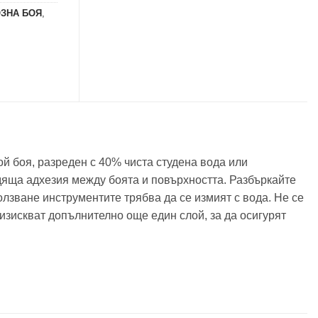
ОЗНА БОЯ
,
й боя, разреден с 40% чиста студена вода или
одяща адхезия между боята и повърхността. Разбъркайте
лзване инструментите трябва да се измият с вода. Не се
изискват допълнително още един слой, за да осигурят