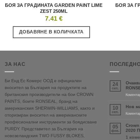
БОЯ ЗА ГРАДИНАТА GARDEN PAINT LIME
БОЯ ЗА Г
ZEST 250ML
7.41
€
ДОБАВЯНЕ В КОЛИЧКАТА
ЗА НАС
ПОСЛЕДНО
Би Енд Ес Комерс ООД е официален
Очакв
24
вносител за България на продуктите на
RONSE
сеп.
британския производители на бои CROWN
Коментар
PAINTS, боите RONSEAL, бранд на
Нов м
10
американския SHERWIN-WILLIAMS, както и
сеп.
Коментар
оторизиран вносител на американските
професионални инструменти за боядисване
Crown
05
PURDY. Представител за България на
2020 
фев.
новозеландския TWO FUSSY BLOKES,
1 ком