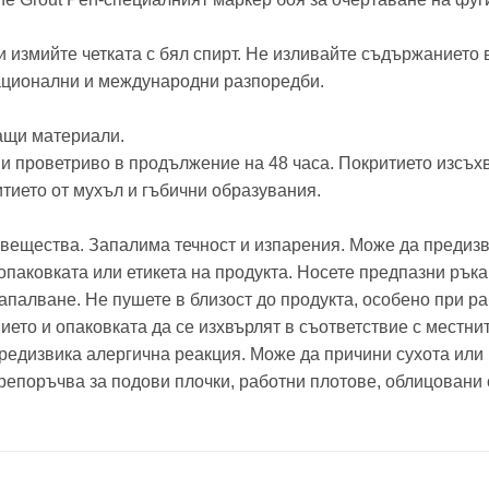
и измийте четката с бял спирт. Не изливайте съдържанието
 национални и международни разпоредби.
ащи материали.
 проветриво в продължение на 48 часа. Покритието изсъхв
тието от мухъл и гъбични образувания.
вещества. Запалима течност и изпарения. Може да предизви
опаковката или етикета на продукта. Носете предпазни ръка
запалване. Не пушете в близост до продукта, особено при р
ието и опаковката да се изхвърлят в съответствие с мест
 предизвика алергична реакция. Може да причини сухота или
репоръчва за подови плочки, работни плотове, облицовани с