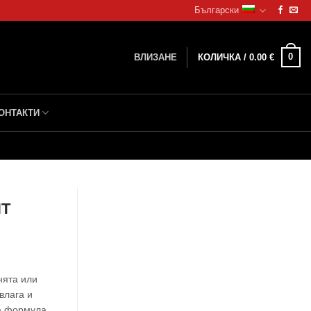
Български
0
ВЛИЗАНЕ
КОЛИЧКА /
0.00
€
ОНТАКТИ
NT
хнята или
влага и
ка формула