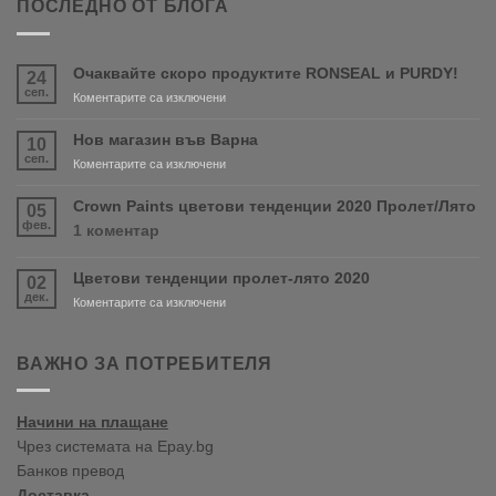
ПОСЛЕДНО ОТ БЛОГА
Очаквайте скоро продуктите RONSEAL и PURDY!
24
сеп.
за
Коментарите са изключени
Очаквайте
скоро
Нов магазин във Варна
10
продуктите
сеп.
за
Коментарите са изключени
RONSEAL
Нов
и
магазин
Crown Paints цветови тенденции 2020 Пролет/Лято
05
PURDY!
във
фев.
за
1 коментар
Варна
Crown
Paints
Цветови тенденции пролет-лято 2020
02
цветови
дек.
тенденции
за
Коментарите са изключени
2020
Цветови
Пролет/
тенденции
Лято
пролет-
ВАЖНО ЗА ПОТРЕБИТЕЛЯ
лято
2020
Начини на плащане
Чрез системата на Epay.bg
Банков превод
Доставка