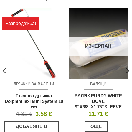
Разпродажба!
ИЗЧЕРПАН
ДРЪЖКИ ЗА ВАЛЯЦИ
ВАЛЯЦИ
Гъвкава дръжка
ВАЛЯК PURDY WHITE
DolphinFlexi Mini System 10
DOVE
cm
9“X3/8“X1.75“SLEEVE
Original
Текущата
4.81
€
3.58
€
11.71
€
price
цена
was:
е:
4.81 €.
3.58 €.
ДОБАВЯНЕ В
ОЩЕ