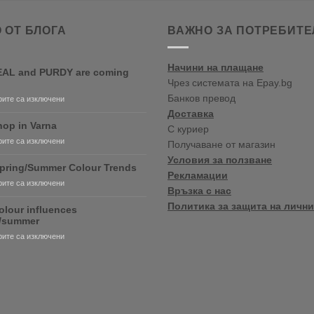
 ОТ БЛОГА
ВАЖНО ЗА ПОТРЕБИТЕ
Начини на плащане
AL and PURDY are coming
Чрез системата на Epay.bg
Банков превод
за
ите са изключени
RONSEAL
Доставка
and
op in Varna
С куриер
PURDY
за
ите са изключени
Получаване от магазин
are
New
coming
Условия за ползване
shop
pring/Summer Colour Trends
soon!
Рекламации
in
за
ите са изключени
Varna
Връзка с нас
2020
Политика за защита на лични
Spring/Summer
olour influences
Colour
g/summer
Trends
за
ите са изключени
2020
colour
influences
spring/summer