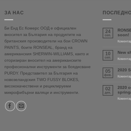
ЗА НАС
ПОСЛЕДНО
Би Енд Ес Комерс ООД е официален
RONSE
24
вносител за България на продуктите на
soon!
сеп.
британския производители на бои CROWN
Коментар
PAINTS, боите RONSEAL, бранд на
New sh
10
американския SHERWIN-WILLIAMS, както и
сеп.
Коментар
оторизиран вносител на американските
професионални инструменти за боядисване
2020 S
05
PURDY. Представител за България на
фев.
Коментар
новозеландския TWO FUSSY BLOKES,
висококачествени и рециклируеми
2020 c
02
sprin
микрофибърни валяци и инструменти.
дек.
Коментар