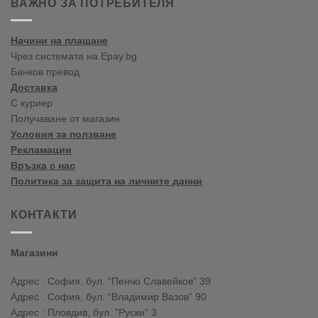
ВАЖНО ЗА ПОТРЕБИТЕЛЯ
în
blogul
vopselelor
Начини на плащане
Crown
Чрез системата на Epay.bg
Банков превод
Доставка
С куриер
Получаване от магазин
Условия за ползване
Рекламации
Връзка с нас
Политика за защита на личните данни
КОНТАКТИ
Магазини
Адрес : София, бул. “Пенчо Славейков” 39
Адрес : София, бул. “Владимир Вазов” 90
Адрес : Пловдив, бул. "Руски" 3