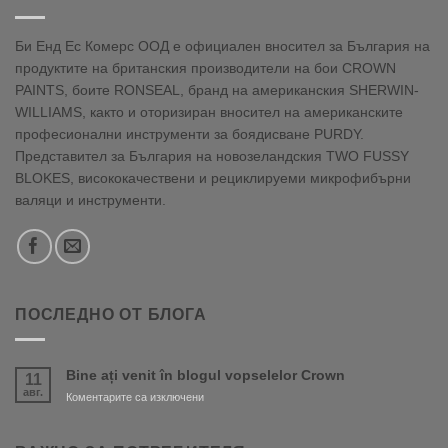
Би Енд Ес Комерс ООД е официален вносител за България на
продуктите на британския производители на бои CROWN
PAINTS, боите RONSEAL, бранд на американския SHERWIN-
WILLIAMS, както и оторизиран вносител на американските
професионални инструменти за боядисване PURDY.
Представител за България на новозеландския TWO FUSSY
BLOKES, висококачествени и рециклируеми микрофибърни
валяци и инструменти.
ПОСЛЕДНО ОТ БЛОГА
Bine ați venit în blogul vopselelor Crown
11
авг.
за
Коментарите са изключени
Bine
ați
venit