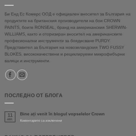
Би Енд Ес Комерс ООД е официален вносител за България на
продуктите на британския производители на бои CROWN
PAINTS, боите RONSEAL, бранд на американския SHERWIN-
WILLIAMS, както и оторизиран вносител на американските
професионални инструменти за боядисване PURDY.
Представител за България на новозеландския TWO FUSSY
BLOKES, висококачествени и рециклируеми микрофибърни
валяци и инструменти.
ПОСЛЕДНО ОТ БЛОГА
Bine ați venit în blogul vopselelor Crown
11
авг.
за
Коментарите са изключени
Bine
ați
venit