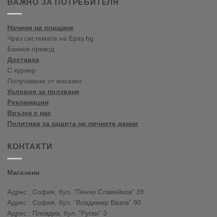
ВАЖНО ЗА ПОТРЕБИТЕЛЯ
în
blogul
vopselelor
Начини на плащане
Crown
Чрез системата на Epay.bg
Банков превод
Доставка
С куриер
Получаване от магазин
Условия за ползване
Рекламации
Връзка с нас
Политика за защита на личните данни
КОНТАКТИ
Магазини
Адрес : София, бул. “Пенчо Славейков” 39
Адрес : София, бул. “Владимир Вазов” 90
Адрес : Пловдив, бул. "Руски" 3