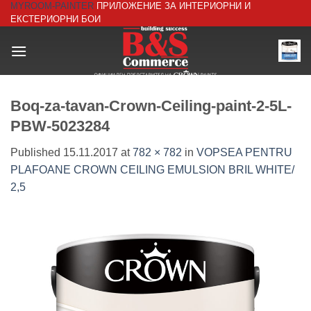
MYROOM-PAINTER
ПРИЛОЖЕНИЕ ЗА ИНТЕРИОРНИ И
Skip
ЕКСТЕРИОРНИ БОИ
to
content
Boq-za-tavan-Crown-Ceiling-paint-2-5L-
PBW-5023284
Published
15.11.2017
at
782 × 782
in
VOPSEA PENTRU
PLAFOANE CROWN CEILING EMULSION BRIL WHITE/
2,5