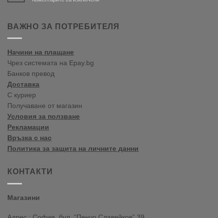
Bine
ați
venit
ВАЖНО ЗА ПОТРЕБИТЕЛЯ
în
blogul
vopselelor
Начини на плащане
Crown
Чрез системата на Epay.bg
Банков превод
Доставка
С куриер
Получаване от магазин
Условия за ползване
Рекламации
Връзка с нас
Политика за защита на личните данни
КОНТАКТИ
Магазини
Адрес : София, бул. “Пенчо Славейков” 39