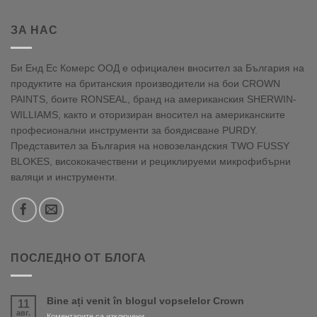
ЗА НАС
Би Енд Ес Комерс ООД е официален вносител за България на
продуктите на британския производители на бои CROWN
PAINTS, боите RONSEAL, бранд на американския SHERWIN-
WILLIAMS, както и оторизиран вносител на американските
професионални инструменти за боядисване PURDY.
Представител за България на новозеландския TWO FUSSY
BLOKES, висококачествени и рециклируеми микрофибърни
валяци и инструменти.
ПОСЛЕДНО ОТ БЛОГА
Bine ați venit în blogul vopselelor Crown
11
авг.
за
Коментарите са изключени