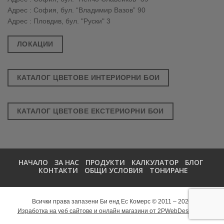
Адрес : София, бул. “Владимир Вазов” 90
Адрес : Пловдив, бул. "Руски" 3
ЛОКАЦИИ
КАТАЛОГ ЦВЕТОВЕ ИНТЕРИОРНИ БОИ
КАТАЛОГ ЦВЕТОВЕ ЕКСТЕРИОРНИ БОИ
НАЧАЛО
ЗА НАС
ПРОДУКТИ
КАЛКУЛАТОР
БЛОГ
КОНТАКТИ
ОБЩИ УСЛОВИЯ
ТОНИРАНЕ
Всички права запазени Би енд Ес Комерс © 2011 – 2026
Изработка на уеб сайтове и онлайн магазини от 2PWebDesign.net