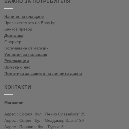
ВАЖНО ЗА ПОТРЕБИТЕЛЯ
în
blogul
vopselelor
Начини на плащане
Crown
Чрез системата на Epay.bg
Банков превод
Доставка
С куриер
Получаване от магазин
Условия за ползване
Рекламации
Връзка с нас
Политика за защита на личните данни
КОНТАКТИ
Магазини
Адрес : София, бул. “Пенчо Славейков” 39
Адрес : София, бул. “Владимир Вазов” 90
Адрес : Пловдив, бул. "Руски" 3