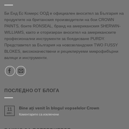
Би Енд Ес Комерс ООД е официален вносител за България на
продуктите на британския производители на бои CROWN
PAINTS, боите RONSEAL, бранд на американския SHERWIN-
WILLIAMS, както и оторизиран вносител на американските
професионални инструменти за боядисване PURDY.
Представител за България на новозеландския TWO FUSSY
BLOKES, висококачествени и рециклируеми микрофибърни
валяци и инструменти.
ПОСЛЕДНО ОТ БЛОГА
Bine ați venit în blogul vopselelor Crown
11
авг.
за
Коментарите са изключени
Bine
ați
venit