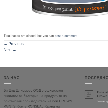
Trackbacks are closed, but you can
post a comment
.
←
Previous
Next
→
ЗА НАС
ПОСЛЕДНО
Би Енд Ес Комерс ООД е официален
Bine a
11
вносител за България на продуктите на
Crown
авг.
британския производители на бои CROWN
Коментар
PAINTS, боите RONSEAL, бранд на