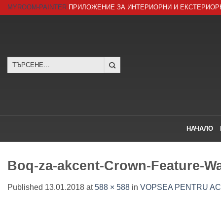
Skip
MYROOM-PAINTER
ПРИЛОЖЕНИЕ ЗА ИНТЕРИОРНИ И ЕКСТЕРИОР
to
content
Търсене
за:
НАЧАЛО
Boq-za-akcent-Crown-Feature-Wa
Published
13.01.2018
at
588 × 588
in
VOPSEA PENTRU ACC