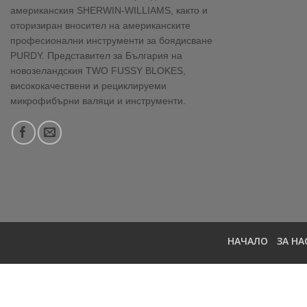
американския SHERWIN-WILLIAMS, както и
оторизиран вносител на американските
професионални инструменти за боядисване
PURDY. Представител за България на
новозеландския TWO FUSSY BLOKES,
висококачествени и рециклируеми
микрофибърни валяци и инструменти.
НАЧАЛО
ЗА НА