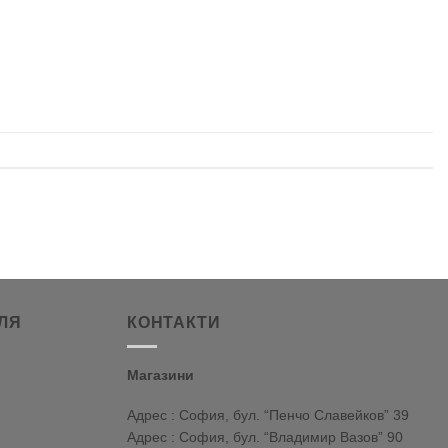
ЛЯ
КОНТАКТИ
Магазини
Адрес : София, бул. “Пенчо Славейков” 39
Адрес : София, бул. “Владимир Вазов” 90