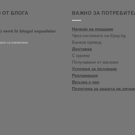
 ОТ БЛОГА
ВАЖНО ЗА ПОТРЕБИТЕ
Начини на плащане
ți venit în blogul vopselelor
Чрез системата на Epay.bg
Банков превод
за
ите са изключени
Bine
Доставка
ați
С куриер
venit
Получаване от магазин
în
blogul
Условия за ползване
vopselelor
Рекламации
Crown
Връзка с нас
Политика за защита на лични