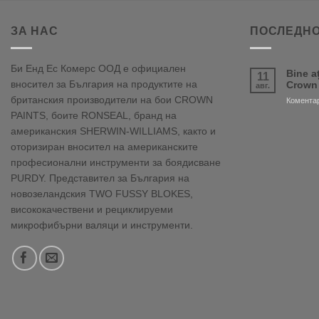
ЗА НАС
ПОСЛЕДНО
Би Енд Ес Комерс ООД е официален
Bine a
11
вносител за България на продуктите на
Crown
авг.
британския производители на бои CROWN
Коментар
PAINTS, боите RONSEAL, бранд на
американския SHERWIN-WILLIAMS, както и
оторизиран вносител на американските
професионални инструменти за боядисване
PURDY. Представител за България на
новозеландския TWO FUSSY BLOKES,
висококачествени и рециклируеми
микрофибърни валяци и инструменти.