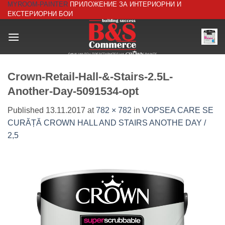
MYROOM-PAINTER
ПРИЛОЖЕНИЕ ЗА ИНТЕРИОРНИ И
Skip
ЕКСТЕРИОРНИ БОИ
to
content
Crown-Retail-Hall-&-Stairs-2.5L-
Another-Day-5091534-opt
Published
13.11.2017
at
782 × 782
in
VOPSEA CARE SE
CURĂȚĂ CROWN HALL AND STAIRS ANOTHE DAY /
2,5