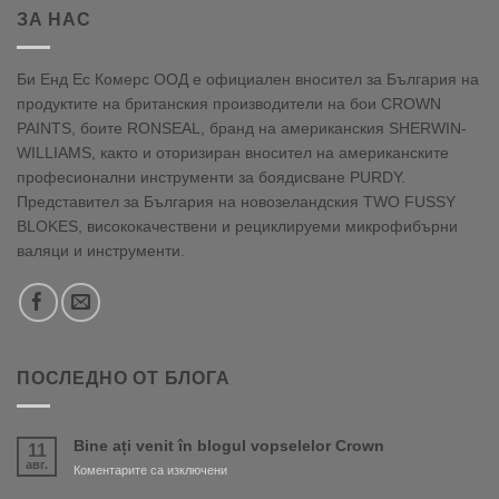
ЗА НАС
Би Енд Ес Комерс ООД е официален вносител за България на
продуктите на британския производители на бои CROWN
PAINTS, боите RONSEAL, бранд на американския SHERWIN-
WILLIAMS, както и оторизиран вносител на американските
професионални инструменти за боядисване PURDY.
Представител за България на новозеландския TWO FUSSY
BLOKES, висококачествени и рециклируеми микрофибърни
валяци и инструменти.
ПОСЛЕДНО ОТ БЛОГА
Bine ați venit în blogul vopselelor Crown
11
авг.
за
Коментарите са изключени
Bine