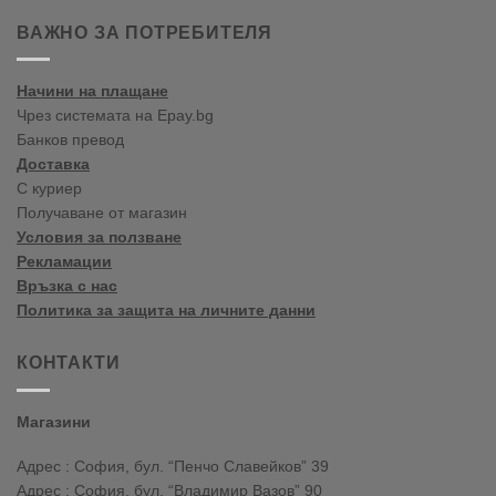
ați
venit
ВАЖНО ЗА ПОТРЕБИТЕЛЯ
în
blogul
vopselelor
Начини на плащане
Crown
Чрез системата на Epay.bg
Банков превод
Доставка
С куриер
Получаване от магазин
Условия за ползване
Рекламации
Връзка с нас
Политика за защита на личните данни
КОНТАКТИ
Магазини
Адрес : София, бул. “Пенчо Славейков” 39
Адрес : София, бул. “Владимир Вазов” 90