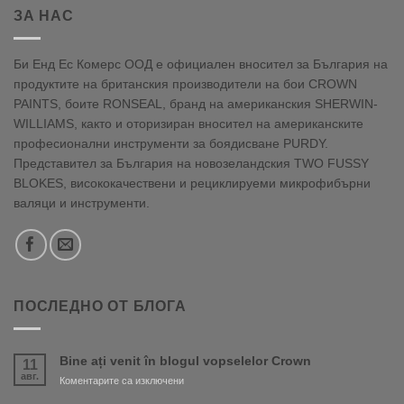
ЗА НАС
Би Енд Ес Комерс ООД е официален вносител за България на
продуктите на британския производители на бои CROWN
PAINTS, боите RONSEAL, бранд на американския SHERWIN-
WILLIAMS, както и оторизиран вносител на американските
професионални инструменти за боядисване PURDY.
Представител за България на новозеландския TWO FUSSY
BLOKES, висококачествени и рециклируеми микрофибърни
валяци и инструменти.
ПОСЛЕДНО ОТ БЛОГА
Bine ați venit în blogul vopselelor Crown
11
авг.
за
Коментарите са изключени
Bine