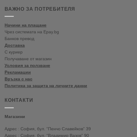
ați
venit
ВАЖНО ЗА ПОТРЕБИТЕЛЯ
în
blogul
vopselelor
Начини на плащане
Crown
Чрез системата на Epay.bg
Банков превод
Доставка
С куриер
Получаване от магазин
Условия за ползване
Рекламации
Връзка с нас
Политика за защита на личните данни
КОНТАКТИ
Магазини
Адрес : София, бул. “Пенчо Славейков” 39
Адрес : София, бул. “Владимир Вазов” 90