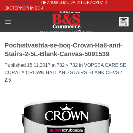
MYROOM-PAINTER
ПРИЛОЖЕНИЕ ЗА ИНТЕРИОРНИ И
Skip
ЕКСТЕРИОРНИ БОИ
to
content
Pochistvashta-se-boq-Crown-Hall-and-
Stairs-2-5L-Blank-Canvas-5091539
Published
15.11.2017
at
782 × 782
in
VOPSEA CARE SE
CURĂȚĂ CROWN HALL AND STAIRS BLANK CHVS /
2,5