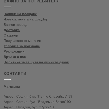
ВАЖНО ЗА ПОТРЕБИТЕЛЯ
în
blogul
vopselelor
Начини на плащане
Crown
Чрез системата на Epay.bg
Банков превод
Доставка
С куриер
Получаване от магазин
Условия за ползване
Рекламации
Връзка с нас
Политика за защита на личните данни
КОНТАКТИ
Магазини
Адрес : София, бул. “Пенчо Славейков” 39
Адрес : София, бул. “Владимир Вазов” 90
Адрес : Пловдив, бул. "Руски" 3