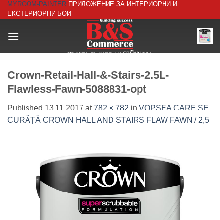
MYROOM-PAINTER
ПРИЛОЖЕНИЕ ЗА ИНТЕРИОРНИ И
Skip
ЕКСТЕРИОРНИ БОИ
to
content
Crown-Retail-Hall-&-Stairs-2.5L-
Flawless-Fawn-5088831-opt
Published
13.11.2017
at
782 × 782
in
VOPSEA CARE SE
CURĂȚĂ CROWN HALL AND STAIRS FLAW FAWN / 2,5