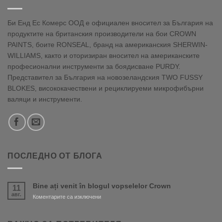
Би Енд Ес Комерс ООД е официален вносител за България на
продуктите на британския производители на бои CROWN
PAINTS, боите RONSEAL, бранд на американския SHERWIN-
WILLIAMS, както и оторизиран вносител на американските
професионални инструменти за боядисване PURDY.
Представител за България на новозеландския TWO FUSSY
BLOKES, висококачествени и рециклируеми микрофибърни
валяци и инструменти.
ПОСЛЕДНО ОТ БЛОГА
Bine ați venit în blogul vopselelor Crown
11
авг.
за
Коментарите са изключени
Bine
ați
venit