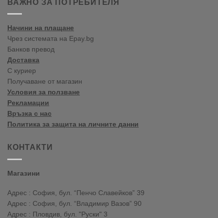
ВАЖНО ЗА ПОТРЕБИТЕЛЯ
în
blogul
vopselelor
Начини на плащане
Crown
Чрез системата на Epay.bg
Банков превод
Доставка
С куриер
Получаване от магазин
Условия за ползване
Рекламации
Връзка с нас
Политика за защита на личните данни
КОНТАКТИ
Магазини
Адрес : София, бул. “Пенчо Славейков” 39
Адрес : София, бул. “Владимир Вазов” 90
Адрес : Пловдив, бул. "Руски" 3