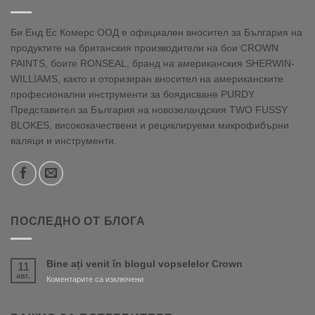
Би Енд Ес Комерс ООД е официален вносител за България на
продуктите на британския производители на бои CROWN
PAINTS, боите RONSEAL, бранд на американския SHERWIN-
WILLIAMS, както и оторизиран вносител на американските
професионални инструменти за боядисване PURDY.
Представител за България на новозеландския TWO FUSSY
BLOKES, висококачествени и рециклируеми микрофибърни
валяци и инструменти.
ПОСЛЕДНО ОТ БЛОГА
Bine ați venit în blogul vopselelor Crown
11
авг.
за
Коментарите са изключени
Bine
ați
venit