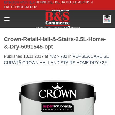
MYROOM-PAINTER
ПРИЛОЖЕНИЕ ЗА ИНТЕРИОРНИ И
Skip
ЕКСТЕРИОРНИ БОИ
to
content
Crown-Retail-Hall-&-Stairs-2.5L-Home-
&-Dry-5091545-opt
Published
13.11.2017
at
782 × 782
in
VOPSEA CARE SE
CURĂȚĂ CROWN HALL AND STAIRS HOME DRY / 2,5