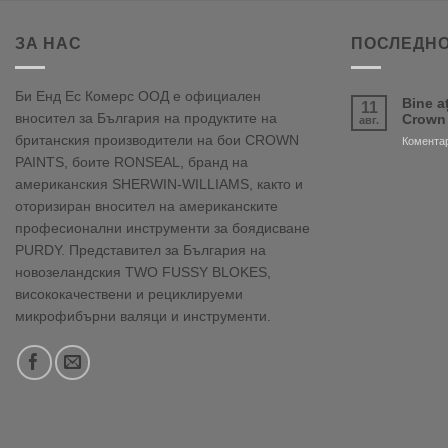
ЗА НАС
ПОСЛЕДНО
Би Енд Ес Комерс ООД е официален
Bine a
11
вносител за България на продуктите на
Crown
авг.
британския производители на бои CROWN
Коментар
PAINTS, боите RONSEAL, бранд на
американския SHERWIN-WILLIAMS, както и
оторизиран вносител на американските
професионални инструменти за боядисване
PURDY. Представител за България на
новозеландския TWO FUSSY BLOKES,
висококачествени и рециклируеми
микрофибърни валяци и инструменти.