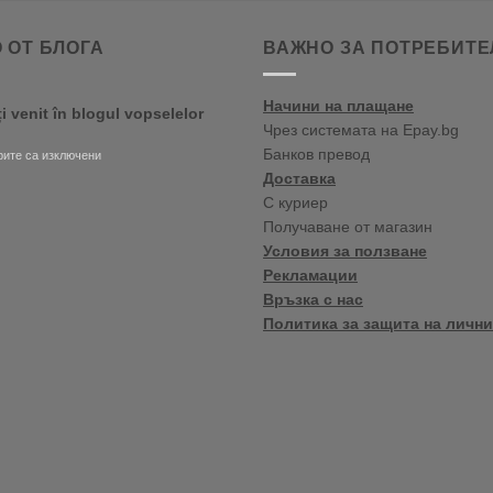
 ОТ БЛОГА
ВАЖНО ЗА ПОТРЕБИТЕ
Начини на плащане
ți venit în blogul vopselelor
Чрез системата на Epay.bg
Банков превод
за
ите са изключени
Bine
Доставка
ați
С куриер
venit
Получаване от магазин
în
blogul
Условия за ползване
vopselelor
Рекламации
Crown
Връзка с нас
Политика за защита на лични