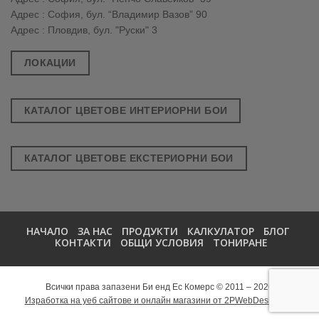
Адрес : София, бул. “Владимир Вазов” 90
Адрес : Пловдив, бул. "Руски" 3
ЛОКАЦИИ
КАТАЛОГ ЦВЕТОВЕ ИНТЕРИОРНИ БОИ
КАТАЛОГ ЦВЕТОВЕ ЕКСТЕРИОРНИ БОИ
НАЧАЛО
ЗА НАС
ПРОДУКТИ
КАЛКУЛАТОР
БЛОГ
КОНТАКТИ
ОБЩИ УСЛОВИЯ
ТОНИРАНЕ
Всички права запазени Би енд Ес Комерс © 2011 – 2026
Изработка на уеб сайтове и онлайн магазини от 2PWebDesign.net