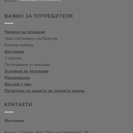
Bine
ați
venit
ВАЖНО ЗА ПОТРЕБИТЕЛЯ
în
blogul
vopselelor
Начини на плащане
Crown
Чрез системата на Epay.bg
Банков превод
Доставка
С куриер
Получаване от магазин
Условия за ползване
Рекламации
Връзка с нас
Политика за защита на личните данни
КОНТАКТИ
Магазини
Адрес : София, бул. “Пенчо Славейков” 39