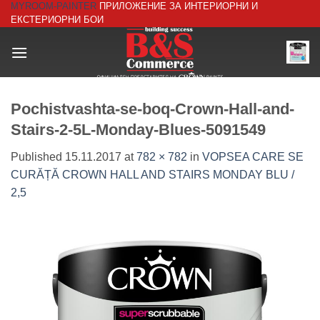
MYROOM-PAINTER
ПРИЛОЖЕНИЕ ЗА ИНТЕРИОРНИ И
Skip
ЕКСТЕРИОРНИ БОИ
to
content
Pochistvashta-se-boq-Crown-Hall-and-
Stairs-2-5L-Monday-Blues-5091549
Published
15.11.2017
at
782 × 782
in
VOPSEA CARE SE
CURĂȚĂ CROWN HALL AND STAIRS MONDAY BLU /
2,5