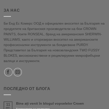
ЗА НАС
Би Енд Ес Комерс ООД е официален вносител за България на
продуктите на британския производители на бои CROWN
PAINTS, боите RONSEAL, бранд на американския SHERWIN-
WILLIAMS, както и оторизиран вносител на американските
професионални инструменти за боядисване PURDY.
Представител за България на новозеландския TWO FUSSY
BLOKES, висококачествени и рециклируеми микрофибърни
валяци и инструменти.
ПОСЛЕДНО ОТ БЛОГА
Bine ați venit în blogul vopselelor Crown
11
авг.
за
Коментарите са изключени