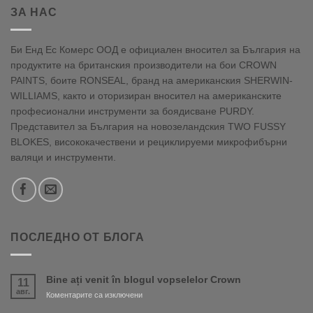
ЗА НАС
Би Енд Ес Комерс ООД е официален вносител за България на
продуктите на британския производители на бои CROWN
PAINTS, боите RONSEAL, бранд на американския SHERWIN-
WILLIAMS, както и оторизиран вносител на американските
професионални инструменти за боядисване PURDY.
Представител за България на новозеландския TWO FUSSY
BLOKES, висококачествени и рециклируеми микрофибърни
валяци и инструменти.
ПОСЛЕДНО ОТ БЛОГА
Bine ați venit în blogul vopselelor Crown
11
авг.
за
Коментарите са изключени
Bine