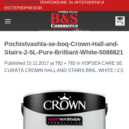
MYROOM-PAINTER
ПРИЛОЖЕНИЕ ЗА ИНТЕРИОРНИ И
Skip
ЕКСТЕРИОРНИ БОИ
to
content
Pochistvashta-se-boq-Crown-Hall-and-
Stairs-2-5L-Pure-Brilliant-White-5088821
Published
15.11.2017
at
782 × 782
in
VOPSEA CARE SE
CURĂȚĂ CROWN HALL AND STAIRS BRIL. WHITE / 2,5