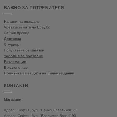
ați
venit
ВАЖНО ЗА ПОТРЕБИТЕЛЯ
în
blogul
vopselelor
Начини на плащане
Crown
Чрез системата на Epay.bg
Банков превод
Доставка
С куриер
Получаване от магазин
Условия за ползване
Рекламации
Връзка с нас
Политика за защита на личните данни
КОНТАКТИ
Магазини
Адрес : София, бул. “Пенчо Славейков” 39
Адрес : София, бул. “Владимир Вазов” 90