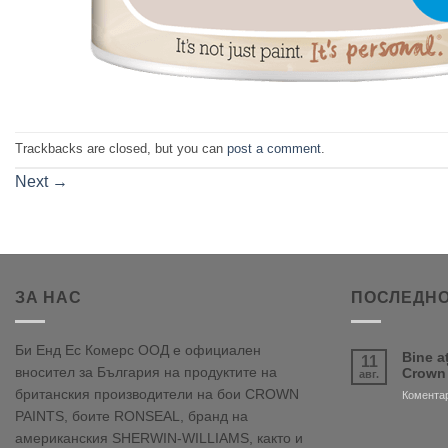
Trackbacks are closed, but you can
post a comment
.
Next
→
ЗА НАС
ПОСЛЕДНО
Би Енд Ес Комерс ООД е официален
Bine a
11
вносител за България на продуктите на
Crown
авг.
британския производители на бои CROWN
Коментар
PAINTS, боите RONSEAL, бранд на
американския SHERWIN-WILLIAMS, както и