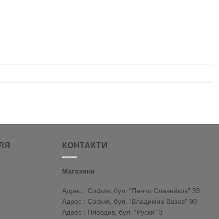
ЛЯ
КОНТАКТИ
Магазини
Адрес : София, бул. “Пенчо Славейков” 39
Адрес : София, бул. “Владимир Вазов” 90
Адрес : Пловдив, бул. "Руски" 3