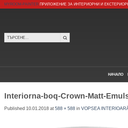
Skip
MYROOM-PAINTER
ПРИЛОЖЕНИЕ ЗА ИНТЕРИОРНИ И ЕКСТЕРИОР
to
content
Търсене
за:
НАЧАЛО
Interiorna-boq-Crown-Matt-Emul
Published
10.01.2018
at
588 × 588
in
VOPSEA INTERIOARĂ