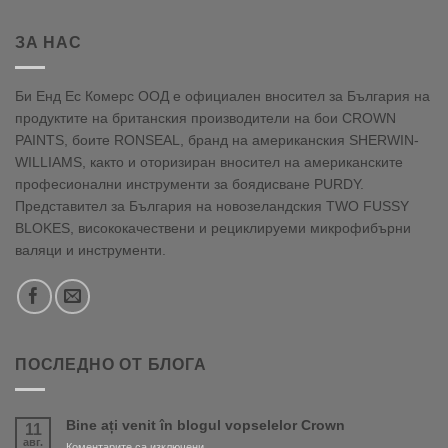
ЗА НАС
Би Енд Ес Комерс ООД е официален вносител за България на
продуктите на британския производители на бои CROWN
PAINTS, боите RONSEAL, бранд на американския SHERWIN-
WILLIAMS, както и оторизиран вносител на американските
професионални инструменти за боядисване PURDY.
Представител за България на новозеландския TWO FUSSY
BLOKES, висококачествени и рециклируеми микрофибърни
валяци и инструменти.
ПОСЛЕДНО ОТ БЛОГА
Bine ați venit în blogul vopselelor Crown
11
авг.
за
Коментарите са изключени