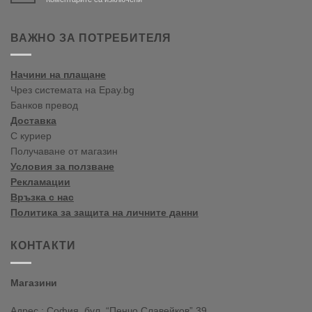
Bine
ați
venit
ВАЖНО ЗА ПОТРЕБИТЕЛЯ
în
blogul
vopselelor
Начини на плащане
Crown
Чрез системата на Epay.bg
Банков превод
Доставка
С куриер
Получаване от магазин
Условия за ползване
Рекламации
Връзка с нас
Политика за защита на личните данни
КОНТАКТИ
Магазини
Адрес : София, бул. “Пенчо Славейков” 39