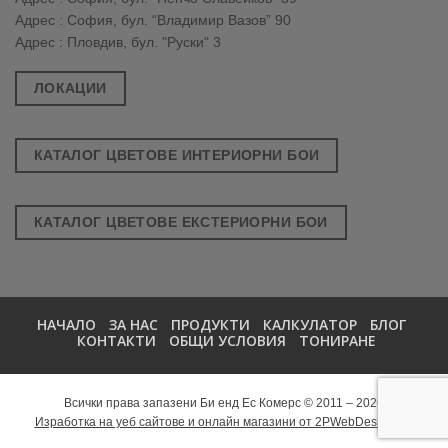
Адрес : София, бул. “Владимир Вазов” 90
Адрес : Пловдив, бул. "Руски" 3
ЛОКАЦИИ
КАТАЛОГ ЦВЕТОВЕ ИНТЕРИОРНИ БОИ
КАТАЛОГ ЦВЕТОВЕ ЕКСТЕРИОРНИ БОИ
НАЧАЛО
ЗА НАС
ПРОДУКТИ
КАЛКУЛАТОР
БЛОГ
КОНТАКТИ
ОБЩИ УСЛОВИЯ
ТОНИРАНЕ
Всички права запазени Би енд Ес Комерс © 2011 – 2026
Изработка на уеб сайтове и онлайн магазини от 2PWebDesign.net