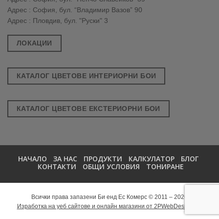
Адрес : София, бул. “Владимир Вазов” 90
Адрес : Пловдив, бул. "Руски" 3
ЛОКАЦИИ
КАТАЛОГ ЦВЕТОВЕ ИНТЕРИОРНИ БОИ
КАТАЛОГ ЦВЕТОВЕ ЕКСТЕРИОРНИ БОИ
НАЧАЛО
ЗА НАС
ПРОДУКТИ
КАЛКУЛАТОР
БЛОГ
КОНТАКТИ
ОБЩИ УСЛОВИЯ
ТОНИРАНЕ
Всички права запазени Би енд Ес Комерс © 2011 – 2026
Изработка на уеб сайтове и онлайн магазини от 2PWebDesign.net