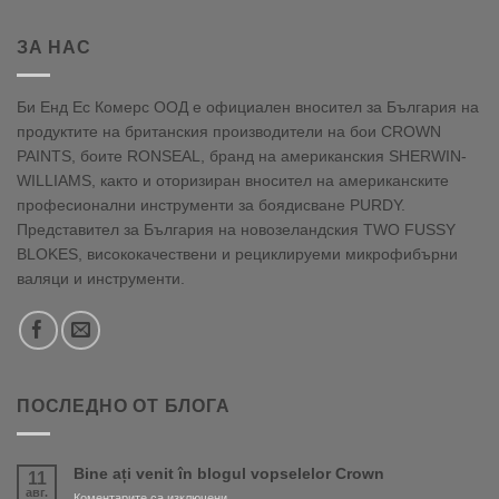
ЗА НАС
Би Енд Ес Комерс ООД е официален вносител за България на
продуктите на британския производители на бои CROWN
PAINTS, боите RONSEAL, бранд на американския SHERWIN-
WILLIAMS, както и оторизиран вносител на американските
професионални инструменти за боядисване PURDY.
Представител за България на новозеландския TWO FUSSY
BLOKES, висококачествени и рециклируеми микрофибърни
валяци и инструменти.
ПОСЛЕДНО ОТ БЛОГА
Bine ați venit în blogul vopselelor Crown
11
авг.
за
Коментарите са изключени