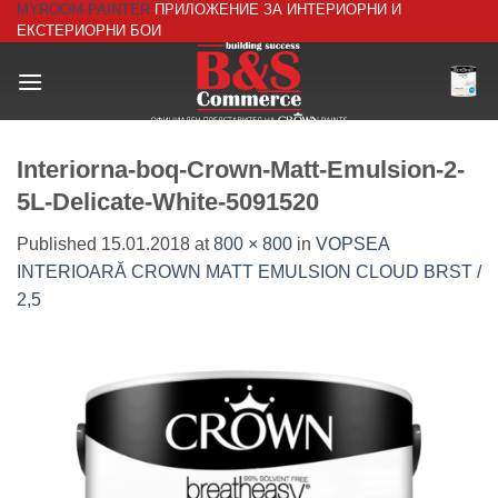
MYROOM-PAINTER
ПРИЛОЖЕНИЕ ЗА ИНТЕРИОРНИ И
Skip
ЕКСТЕРИОРНИ БОИ
to
content
Interiorna-boq-Crown-Matt-Emulsion-2-
5L-Delicate-White-5091520
Published
15.01.2018
at
800 × 800
in
VOPSEA
INTERIOARĂ CROWN MATT EMULSION CLOUD BRST /
2,5