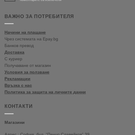
Bine
ați
venit
ВАЖНО ЗА ПОТРЕБИТЕЛЯ
în
blogul
vopselelor
Начини на плащане
Crown
Чрез системата на Epay.bg
Банков превод
Доставка
С куриер
Получаване от магазин
Условия за ползване
Рекламации
Връзка с нас
Политика за защита на личните данни
КОНТАКТИ
Магазини
Адрес : София, бул. “Пенчо Славейков” 39