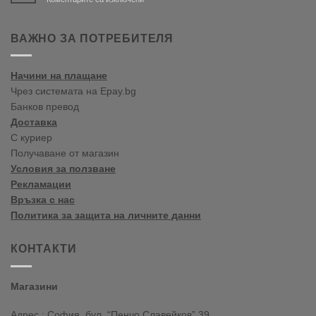
Bine
ați
venit
ВАЖНО ЗА ПОТРЕБИТЕЛЯ
în
blogul
vopselelor
Начини на плащане
Crown
Чрез системата на Epay.bg
Банков превод
Доставка
С куриер
Получаване от магазин
Условия за ползване
Рекламации
Връзка с нас
Политика за защита на личните данни
КОНТАКТИ
Магазини
Адрес : София, бул. “Пенчо Славейков” 39