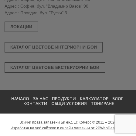
Адрес : София, бул. “Владимир Вазов” 90
Адрес : Пловдив, бул. "Руски" 3
ЛОКАЦИИ
КАТАЛОГ ЦВЕТОВЕ ИНТЕРИОРНИ БОИ
КАТАЛОГ ЦВЕТОВЕ ЕКСТЕРИОРНИ БОИ
НАЧАЛО
ЗА НАС
ПРОДУКТИ
КАЛКУЛАТОР
БЛОГ
КОНТАКТИ
ОБЩИ УСЛОВИЯ
ТОНИРАНЕ
Всички права запазени Би енд Ес Комерс © 2011 – 2026
Изработка на уеб сайтове и онлайн магазини от 2PWebDesign.net