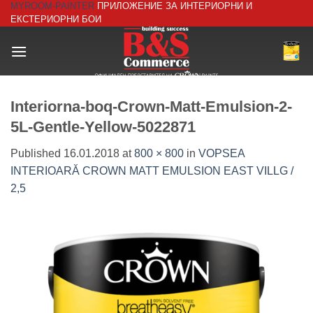
MYROOM-PAINTER
ПРИЛОЖЕНИЕ ЗА ИНТЕРИОРНИ И
Skip
ЕКСТЕРИОРНИ БОИ
to
content
Interiorna-boq-Crown-Matt-Emulsion-2-
5L-Gentle-Yellow-5022871
Published
16.01.2018
at
800 × 800
in
VOPSEA
INTERIOARĂ CROWN MATT EMULSION EAST VILLG /
2,5