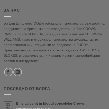
ЗА НАС
Би Енд Ес Комерс ООД е официален вносител за България на
продуктите на британския производители на бои CROWN
PAINTS, боите RONSEAL, бранд на американския SHERWIN-
WILLIAMS, както и оторизиран вносител на американските
професионални инструменти за боядисване PURDY.
Представител за България на новозеландския TWO FUSSY
BLOKES, висококачествени и рециклируеми микрофибърни
валяци и инструменти.
ПОСЛЕДНО ОТ БЛОГА
Bine ați venit în blogul vopselelor Crown
11
авг.
за
Коментарите са изключени