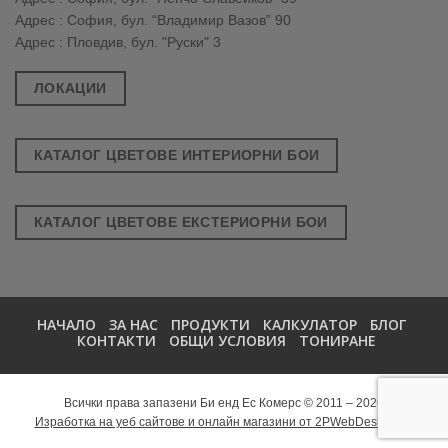
Адрес : София, бул. “Владимир Вазов” 90
Адрес : Пловдив, бул. "Руски" 3
ЛОКАЦИИ
КАТАЛОГ ЦВЕТОВЕ ИНТЕРИОРНИ БОИ
КАТАЛОГ ЦВЕТОВЕ ЕКСТЕРИОРНИ БОИ
НАЧАЛО
ЗА НАС
ПРОДУКТИ
КАЛКУЛАТОР
БЛОГ
КОНТАКТИ
ОБЩИ УСЛОВИЯ
ТОНИРАНЕ
Всички права запазени Би енд Ес Комерс © 2011 – 2026
Изработка на уеб сайтове и онлайн магазини от 2PWebDesign.net