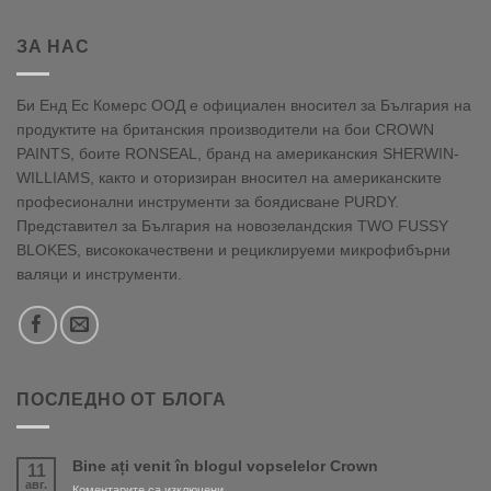
ЗА НАС
Би Енд Ес Комерс ООД е официален вносител за България на
продуктите на британския производители на бои CROWN
PAINTS, боите RONSEAL, бранд на американския SHERWIN-
WILLIAMS, както и оторизиран вносител на американските
професионални инструменти за боядисване PURDY.
Представител за България на новозеландския TWO FUSSY
BLOKES, висококачествени и рециклируеми микрофибърни
валяци и инструменти.
ПОСЛЕДНО ОТ БЛОГА
Bine ați venit în blogul vopselelor Crown
11
авг.
за
Коментарите са изключени