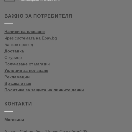
Bine
ați
venit
ВАЖНО ЗА ПОТРЕБИТЕЛЯ
în
blogul
vopselelor
Начини на плащане
Crown
Чрез системата на Epay.bg
Банков превод
Доставка
С куриер
Получаване от магазин
Условия за ползване
Рекламации
Връзка с нас
Политика за защита на личните данни
КОНТАКТИ
Магазини
Адрес : София, бул. “Пенчо Славейков” 39