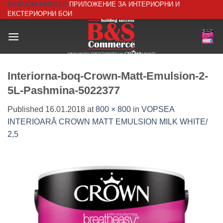
MYROOM-PAINTER
ПРИЛОЖЕНИЕ ЗА ИНТЕРИОРНИ И
Skip
ЕКСТЕРИОРНИ БОИ
to
content
Interiorna-boq-Crown-Matt-Emulsion-2-
5L-Pashmina-5022377
Published
16.01.2018
at
800 × 800
in
VOPSEA
INTERIOARĂ CROWN MATT EMULSION MILK WHITE/
2,5