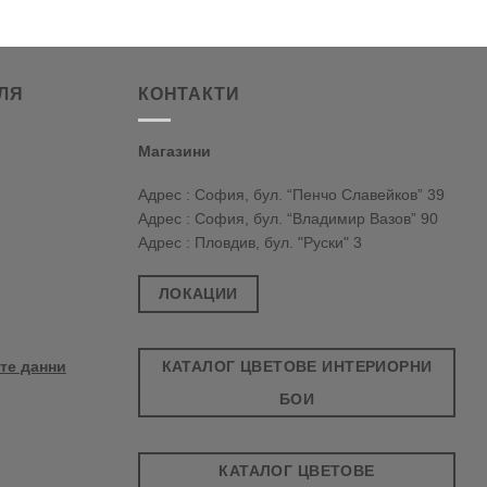
ЛЯ
КОНТАКТИ
Магазини
Адрес : София, бул. “Пенчо Славейков” 39
Адрес : София, бул. “Владимир Вазов” 90
Адрес : Пловдив, бул. "Руски" 3
ЛОКАЦИИ
КАТАЛОГ ЦВЕТОВЕ ИНТЕРИОРНИ
те данни
БОИ
КАТАЛОГ ЦВЕТОВЕ