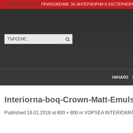
Skip
MYROOM-PAINTER
ПРИЛОЖЕНИЕ ЗА ИНТЕРИОРНИ И ЕКСТЕРИОР
to
content
Търсене
за:
НАЧАЛО
Interiorna-boq-Crown-Matt-Emul
Published
16.01.2018
at
800 × 800
in
VOPSEA INTERIOARĂ