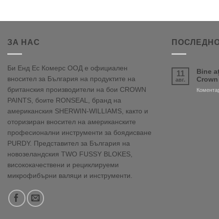
ЗА НАС
ПОСЛЕДНО
Би Енд Ес Комерс ООД е официален
Bine a
11
вносител за България на продуктите на
Crown
авг.
британския производители на бои CROWN
Коментар
PAINTS, боите RONSEAL, бранд на
американския SHERWIN-WILLIAMS, както и
оторизиран вносител на американските
професионални инструменти за боядисване
PURDY. Представител за България на
новозеландския TWO FUSSY BLOKES,
висококачествени и рециклируеми
микрофибърни валяци и инструменти.