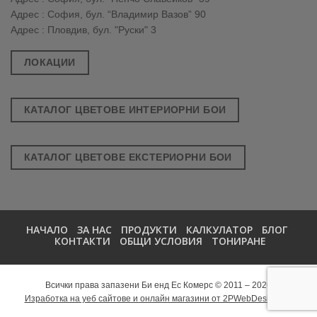
Адрес : София, бул. “Владимир Вазов” 90
Адрес : Пловдив, бул. "Руски" 3
ЛОКАЦИИ
КАТАЛОГ ЦВЕТОВЕ ИНТЕРИОРНИ БОИ
КАТАЛОГ ЦВЕТОВЕ ЕКСТЕРИОРНИ БОИ
НАЧАЛО
ЗА НАС
ПРОДУКТИ
КАЛКУЛАТОР
БЛОГ
КОНТАКТИ
ОБЩИ УСЛОВИЯ
ТОНИРАНЕ
Всички права запазени Би енд Ес Комерс © 2011 – 2026
Изработка на уеб сайтове и онлайн магазини от 2PWebDesign.net