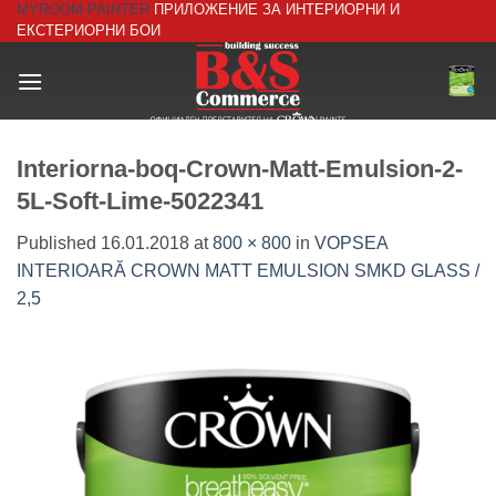
MYROOM-PAINTER
ПРИЛОЖЕНИЕ ЗА ИНТЕРИОРНИ И
Skip
ЕКСТЕРИОРНИ БОИ
to
content
Interiorna-boq-Crown-Matt-Emulsion-2-
5L-Soft-Lime-5022341
Published
16.01.2018
at
800 × 800
in
VOPSEA
INTERIOARĂ CROWN MATT EMULSION SMKD GLASS /
2,5