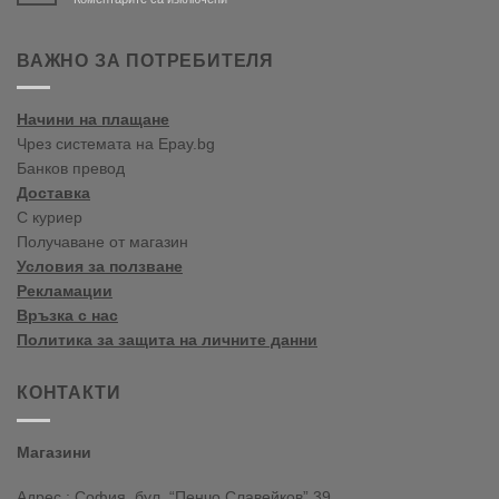
Bine
ați
venit
ВАЖНО ЗА ПОТРЕБИТЕЛЯ
în
blogul
vopselelor
Начини на плащане
Crown
Чрез системата на Epay.bg
Банков превод
Доставка
С куриер
Получаване от магазин
Условия за ползване
Рекламации
Връзка с нас
Политика за защита на личните данни
КОНТАКТИ
Магазини
Адрес : София, бул. “Пенчо Славейков” 39