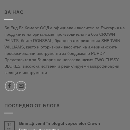
ЗА НАС
Би Енд Ес Комерс ООД е официален вносител за България на
продуктите на британския производители на бои CROWN
PAINTS, боите RONSEAL, бранд на американския SHERWIN-
WILLIAMS, както и оторизиран вносител на американските
професионални инструменти за боядисване PURDY.
Представител за България на новозеландския TWO FUSSY
BLOKES, висококачествени и рециклируеми микрофибърни
валяци и инструменти.
ПОСЛЕДНО ОТ БЛОГА
Bine ați venit în blogul vopselelor Crown
11
авг.
за
Коментарите са изключени