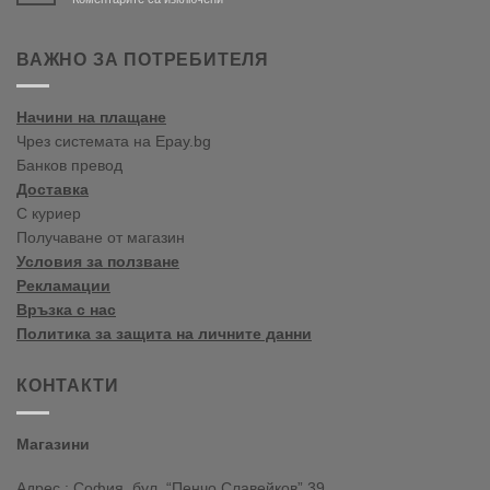
Bine
ați
venit
ВАЖНО ЗА ПОТРЕБИТЕЛЯ
în
blogul
vopselelor
Начини на плащане
Crown
Чрез системата на Epay.bg
Банков превод
Доставка
С куриер
Получаване от магазин
Условия за ползване
Рекламации
Връзка с нас
Политика за защита на личните данни
КОНТАКТИ
Магазини
Адрес : София, бул. “Пенчо Славейков” 39