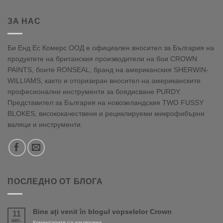
ЗА НАС
Би Енд Ес Комерс ООД е официален вносител за България на
продуктите на британския производители на бои CROWN
PAINTS, боите RONSEAL, бранд на американския SHERWIN-
WILLIAMS, както и оторизиран вносител на американските
професионални инструменти за боядисване PURDY.
Представител за България на новозеландския TWO FUSSY
BLOKES, висококачествени и рециклируеми микрофибърни
валяци и инструменти.
ПОСЛЕДНО ОТ БЛОГА
Bine ați venit în blogul vopselelor Crown
11
авг.
за
Коментарите са изключени