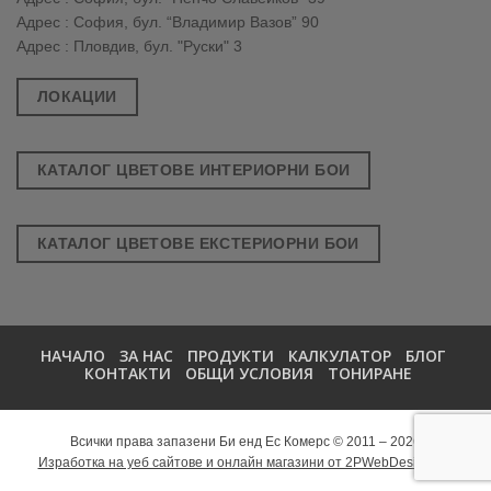
Адрес : София, бул. “Владимир Вазов” 90
Адрес : Пловдив, бул. "Руски" 3
ЛОКАЦИИ
КАТАЛОГ ЦВЕТОВЕ ИНТЕРИОРНИ БОИ
КАТАЛОГ ЦВЕТОВЕ ЕКСТЕРИОРНИ БОИ
НАЧАЛО
ЗА НАС
ПРОДУКТИ
КАЛКУЛАТОР
БЛОГ
КОНТАКТИ
ОБЩИ УСЛОВИЯ
ТОНИРАНЕ
Всички права запазени Би енд Ес Комерс © 2011 – 2026
Изработка на уеб сайтове и онлайн магазини от 2PWebDesign.net