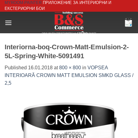
MYROOM-PAINTER
ПРИЛОЖЕНИЕ ЗА ИНТЕРИОРНИ И
Skip
ЕКСТЕРИОРНИ БОИ
to
content
Interiorna-boq-Crown-Matt-Emulsion-2-
5L-Spring-White-5091491
Published
16.01.2018
at
800 × 800
in
VOPSEA
INTERIOARĂ CROWN MATT EMULSION SMKD GLASS /
2,5