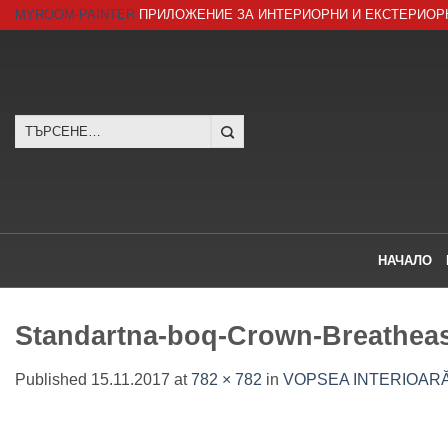
Skip
MYROOM-PAINTER
ПРИЛОЖЕНИЕ ЗА ИНТЕРИОРНИ И ЕКСТЕРИОР
to
content
Търсене
за:
НАЧАЛО
Standartna-boq-Crown-Breatheas
Published
15.11.2017
at
782 × 782
in
VOPSEA INTERIOARĂ 