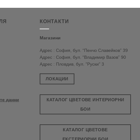
ЛЯ
КОНТАКТИ
Магазини
Адрес : София, бул. “Пенчо Славейков” 39
Адрес : София, бул. “Владимир Вазов” 90
Адрес : Пловдив, бул. "Руски" 3
ЛОКАЦИИ
КАТАЛОГ ЦВЕТОВЕ ИНТЕРИОРНИ
те данни
БОИ
КАТАЛОГ ЦВЕТОВЕ
ЕКСТЕРИОРНИ БОИ