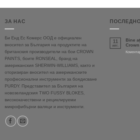
ЗА НАС
ПОСЛЕДНО
Би Енд Ес Комерс ООД е официален
Bine a
11
вносител за България на продуктите на
Crown
авг.
британския производители на бои CROWN
Коментар
PAINTS, боите RONSEAL, бранд на
американския SHERWIN-WILLIAMS, както и
оторизиран вносител на американските
професионални инструменти за боядисване
PURDY. Представител за България на
новозеландския TWO FUSSY BLOKES,
висококачествени и рециклируеми
микрофибърни валяци и инструменти.