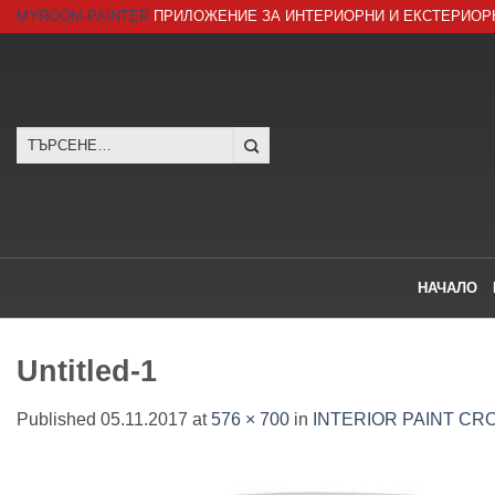
Skip
MYROOM-PAINTER
ПРИЛОЖЕНИЕ ЗА ИНТЕРИОРНИ И ЕКСТЕРИОР
to
content
Търсене
за:
НАЧАЛО
Untitled-1
Published
05.11.2017
at
576 × 700
in
INTERIOR PAINT CRO