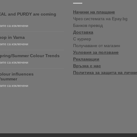
Начини на плащане
AL and PURDY are coming
Чрез системата на Epay.bg
Банков превод
за
ите са изключени
RONSEAL
Доставка
and
op in Varna
С куриер
PURDY
за
ите са изключени
Получаване от магазин
are
New
coming
Условия за ползване
shop
pring/Summer Colour Trends
soon!
Рекламации
in
за
ите са изключени
Varna
Връзка с нас
2020
Политика за защита на лични
Spring/Summer
olour influences
Colour
g/summer
Trends
за
ите са изключени
2020
colour
influences
spring/summer