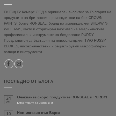
Би Енд Ес Комерс ООД е официален вносител за България на
продуктите на британския производители на бои CROWN
PAINTS, боите RONSEAL, бранд на американския SHERWIN-
WILLIAMS, както и оторизиран вносител на американските
професионални инструменти за боядисване PURDY.
Представител за България на новозеландския TWO FUSSY
BLOKES, висококачествени и рециклируеми микрофибърни
валяци и инструменти.
ПОСЛЕДНО ОТ БЛОГА
Очаквайте скоро продуктите RONSEAL и PURDY!
24
сеп.
за
Коментарите са изключени
Очаквайте
скоро
Нов магазин във Варна
10
продуктите