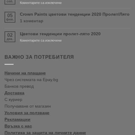
сеп.
за
Коментарите са изключени
RONSEAL
Нов
и
магазин
Crown Paints цветови тенденции 2020 Пролет/Лято
05
PURDY!
във
фев.
за
1 коментар
Варна
Crown
Paints
Цветови тенденции пролет-лято 2020
02
цветови
дек.
тенденции
за
Коментарите са изключени
2020
Цветови
Пролет/
тенденции
Лято
пролет-
ВАЖНО ЗА ПОТРЕБИТЕЛЯ
лято
2020
Начини на плащане
Чрез системата на Epay.bg
Банков превод
Доставка
С куриер
Получаване от магазин
Условия за ползване
Рекламации
Връзка с нас
Политика за защита на личните данни