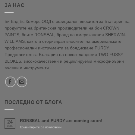
ЗА НАС
Би Енд Ес Комерс ООД е официален вносител за България на
продуктите на британския производители на бои CROWN
PAINTS, боите RONSEAL, бранд на американския SHERWIN-
WILLIAMS, както и оторизиран вносител на американските
професионални инструменти за боядисване PURDY.
Представител за България на новозеландския TWO FUSSY
BLOKES, висококачествени и рециклируеми микрофибърни
валяци и инструменти.
ПОСЛЕДНО ОТ БЛОГА
RONSEAL and PURDY are coming soon!
24
сеп.
за
Коментарите са изключени
RONSEAL