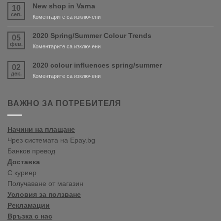
and
New shop in Varna
10
PURDY
сеп.
за
Коментарите са изключени
are
New
coming
shop
2020 Spring/Summer Colour Trends
05
soon!
in
фев.
за
Коментарите са изключени
Varna
2020
Spring/Summer
2020 colour influences spring/summer
02
Colour
дек.
за
Коментарите са изключени
Trends
2020
colour
influences
ВАЖНО ЗА ПОТРЕБИТЕЛЯ
spring/summer
Начини на плащане
Чрез системата на Epay.bg
Банков превод
Доставка
С куриер
Получаване от магазин
Условия за ползване
Рекламации
Връзка с нас