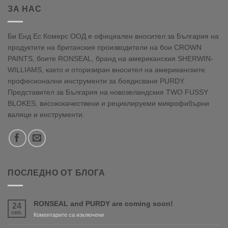
ЗА НАС
Би Енд Ес Комерс ООД е официален вносител за България на
продуктите на британския производители на бои CROWN
PAINTS, боите RONSEAL, бранд на американския SHERWIN-
WILLIAMS, както и оторизиран вносител на американските
професионални инструменти за боядисване PURDY.
Представител за България на новозеландския TWO FUSSY
BLOKES, висококачествени и рециклируеми микрофибърни
валяци и инструменти.
ПОСЛЕДНО ОТ БЛОГА
RONSEAL and PURDY are coming soon!
24
сеп.
за
Коментарите са изключени
RONSEAL