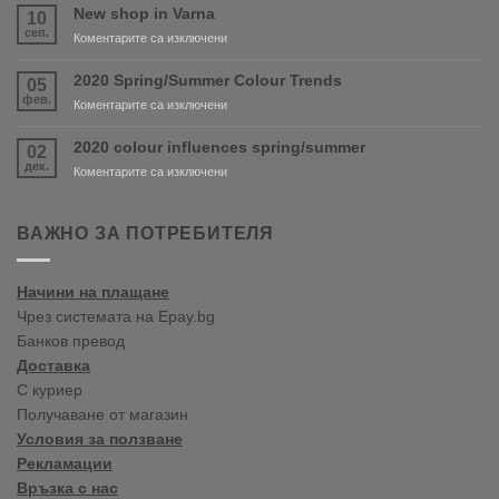
and
New shop in Varna
10
PURDY
сеп.
за
Коментарите са изключени
are
New
coming
shop
2020 Spring/Summer Colour Trends
05
soon!
in
фев.
за
Коментарите са изключени
Varna
2020
Spring/Summer
2020 colour influences spring/summer
02
Colour
дек.
за
Коментарите са изключени
Trends
2020
colour
influences
ВАЖНО ЗА ПОТРЕБИТЕЛЯ
spring/summer
Начини на плащане
Чрез системата на Epay.bg
Банков превод
Доставка
С куриер
Получаване от магазин
Условия за ползване
Рекламации
Връзка с нас