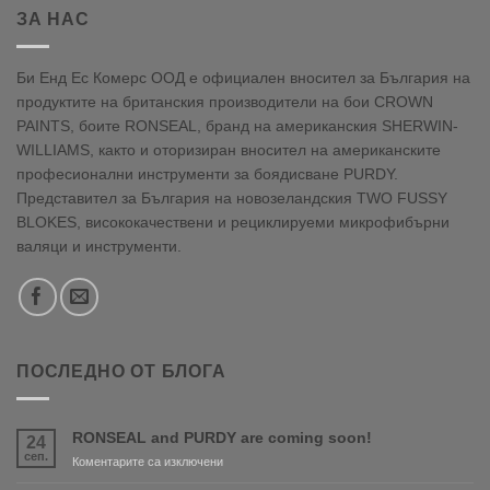
ЗА НАС
Би Енд Ес Комерс ООД е официален вносител за България на
продуктите на британския производители на бои CROWN
PAINTS, боите RONSEAL, бранд на американския SHERWIN-
WILLIAMS, както и оторизиран вносител на американските
професионални инструменти за боядисване PURDY.
Представител за България на новозеландския TWO FUSSY
BLOKES, висококачествени и рециклируеми микрофибърни
валяци и инструменти.
ПОСЛЕДНО ОТ БЛОГА
RONSEAL and PURDY are coming soon!
24
сеп.
за
Коментарите са изключени
RONSEAL