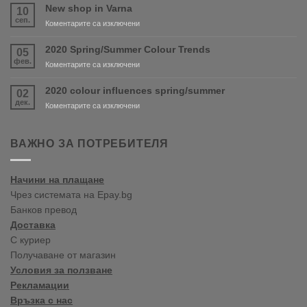
and
New shop in Varna
10
PURDY
сеп.
за
Коментарите са изключени
are
New
coming
shop
2020 Spring/Summer Colour Trends
05
soon!
in
фев.
за
Коментарите са изключени
Varna
2020
Spring/Summer
2020 colour influences spring/summer
02
Colour
дек.
за
Коментарите са изключени
Trends
2020
colour
influences
ВАЖНО ЗА ПОТРЕБИТЕЛЯ
spring/summer
Начини на плащане
Чрез системата на Epay.bg
Банков превод
Доставка
С куриер
Получаване от магазин
Условия за ползване
Рекламации
Връзка с нас