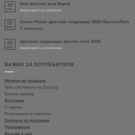
скоро
Нов магазин във Варна
10
продуктите
сеп.
за
Коментарите са изключени
RONSEAL
Нов
и
магазин
Crown Paints цветови тенденции 2020 Пролет/Лято
05
PURDY!
във
фев.
за
1 коментар
Варна
Crown
Paints
Цветови тенденции пролет-лято 2020
02
цветови
дек.
тенденции
за
Коментарите са изключени
2020
Цветови
Пролет/
тенденции
Лято
пролет-
ВАЖНО ЗА ПОТРЕБИТЕЛЯ
лято
2020
Начини на плащане
Чрез системата на Epay.bg
Банков превод
Доставка
С куриер
Получаване от магазин
Условия за ползване
Рекламации
Връзка с нас