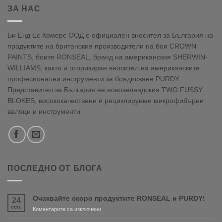
ЗА НАС
Би Енд Ес Комерс ООД е официален вносител за България на
продуктите на британския производители на бои CROWN
PAINTS, боите RONSEAL, бранд на американския SHERWIN-
WILLIAMS, както и оторизиран вносител на американските
професионални инструменти за боядисване PURDY.
Представител за България на новозеландския TWO FUSSY
BLOKES, висококачествени и рециклируеми микрофибърни
валяци и инструменти.
ПОСЛЕДНО ОТ БЛОГА
Очаквайте скоро продуктите RONSEAL и PURDY!
24
сеп.
за
Коментарите са изключени
Очаквайте