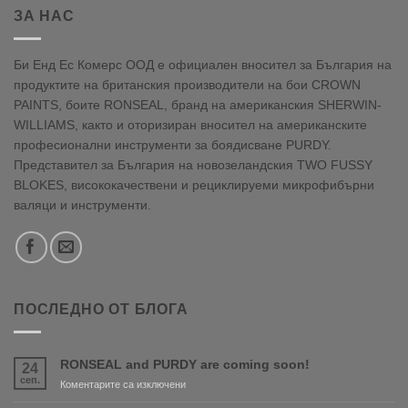
ЗА НАС
Би Енд Ес Комерс ООД е официален вносител за България на
продуктите на британския производители на бои CROWN
PAINTS, боите RONSEAL, бранд на американския SHERWIN-
WILLIAMS, както и оторизиран вносител на американските
професионални инструменти за боядисване PURDY.
Представител за България на новозеландския TWO FUSSY
BLOKES, висококачествени и рециклируеми микрофибърни
валяци и инструменти.
ПОСЛЕДНО ОТ БЛОГА
RONSEAL and PURDY are coming soon!
24
сеп.
за
Коментарите са изключени
RONSEAL