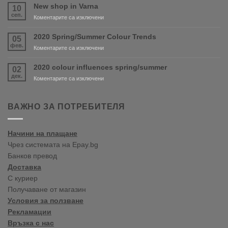
and
New shop in Varna
10
PURDY
сеп.
за
Коментарите са изключени
are
New
coming
shop
2020 Spring/Summer Colour Trends
05
soon!
in
фев.
за
Коментарите са изключени
Varna
2020
Spring/Summer
2020 colour influences spring/summer
02
Colour
дек.
за
Коментарите са изключени
Trends
2020
colour
influences
ВАЖНО ЗА ПОТРЕБИТЕЛЯ
spring/summer
Начини на плащане
Чрез системата на Epay.bg
Банков превод
Доставка
С куриер
Получаване от магазин
Условия за ползване
Рекламации
Връзка с нас