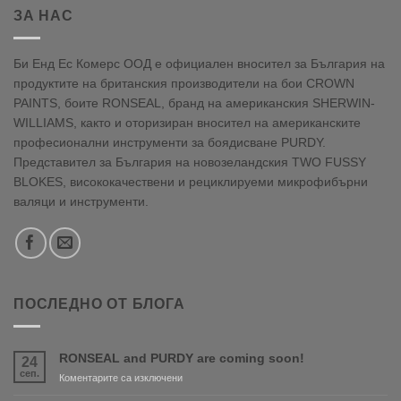
ЗА НАС
Би Енд Ес Комерс ООД е официален вносител за България на
продуктите на британския производители на бои CROWN
PAINTS, боите RONSEAL, бранд на американския SHERWIN-
WILLIAMS, както и оторизиран вносител на американските
професионални инструменти за боядисване PURDY.
Представител за България на новозеландския TWO FUSSY
BLOKES, висококачествени и рециклируеми микрофибърни
валяци и инструменти.
ПОСЛЕДНО ОТ БЛОГА
RONSEAL and PURDY are coming soon!
24
сеп.
за
Коментарите са изключени
RONSEAL