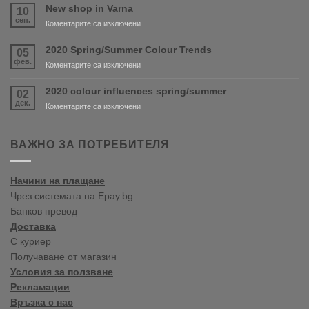
and
New shop in Varna
10
PURDY
сеп.
за
Коментарите са изключени
are
New
coming
shop
2020 Spring/Summer Colour Trends
05
soon!
in
фев.
за
Коментарите са изключени
Varna
2020
Spring/Summer
2020 colour influences spring/summer
02
Colour
дек.
за
Коментарите са изключени
Trends
2020
colour
influences
ВАЖНО ЗА ПОТРЕБИТЕЛЯ
spring/summer
Начини на плащане
Чрез системата на Epay.bg
Банков превод
Доставка
С куриер
Получаване от магазин
Условия за ползване
Рекламации
Връзка с нас