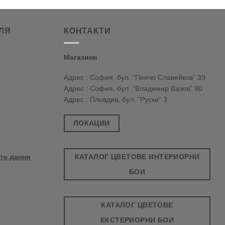
ЛЯ
КОНТАКТИ
Магазини
Адрес : София, бул. “Пенчо Славейков” 39
Адрес : София, бул. “Владимир Вазов” 90
Адрес : Пловдив, бул. "Руски" 3
ЛОКАЦИИ
КАТАЛОГ ЦВЕТОВЕ ИНТЕРИОРНИ
те данни
БОИ
КАТАЛОГ ЦВЕТОВЕ
ЕКСТЕРИОРНИ БОИ