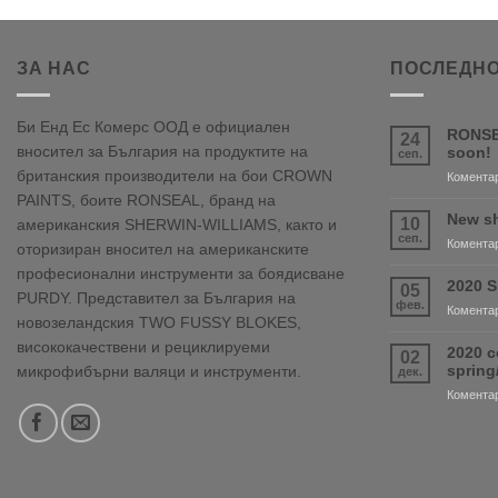
ЗА НАС
ПОСЛЕДНО
Би Енд Ес Комерс ООД е официален
RONSE
24
вносител за България на продуктите на
soon!
сеп.
британския производители на бои CROWN
Коментар
PAINTS, боите RONSEAL, бранд на
New sh
10
американския SHERWIN-WILLIAMS, както и
сеп.
Коментар
оторизиран вносител на американските
професионални инструменти за боядисване
2020 S
05
PURDY. Представител за България на
фев.
Коментар
новозеландския TWO FUSSY BLOKES,
висококачествени и рециклируеми
2020 c
02
sprin
микрофибърни валяци и инструменти.
дек.
Коментар