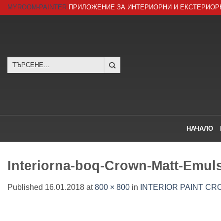
Skip
MYROOM-PAINTER
ПРИЛОЖЕНИЕ ЗА ИНТЕРИОРНИ И ЕКСТЕРИОР
to
content
Търсене
за:
НАЧАЛО
Interiorna-boq-Crown-Matt-Emuls
Published
16.01.2018
at
800 × 800
in
INTERIOR PAINT CRO