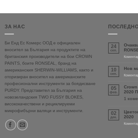
ЗА НАС
ПОСЛЕДНО
Би Енд Ес Комерс ООД е официален
Очакв
24
вносител за България на продуктите на
RONSE
сеп.
британския производители на бои CROWN
Коментар
PAINTS, боите RONSEAL, бранд на
Нов м
10
американския SHERWIN-WILLIAMS, както и
сеп.
Коментар
оторизиран вносител на американските
професионални инструменти за боядисване
Crown
05
PURDY. Представител за България на
2020 
фев.
новозеландския TWO FUSSY BLOKES,
1 ком
висококачествени и рециклируеми
микрофибърни валяци и инструменти.
Цвето
02
2020
дек.
Коментар