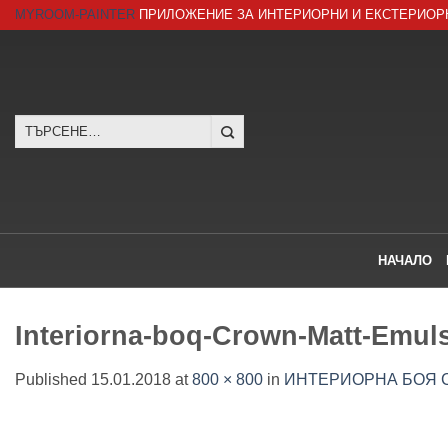
Skip
MYROOM-PAINTER
ПРИЛОЖЕНИЕ ЗА ИНТЕРИОРНИ И ЕКСТЕРИОР
to
content
Търсене
за:
НАЧАЛО
Interiorna-boq-Crown-Matt-Emul
Published
15.01.2018
at
800 × 800
in
ИНТЕРИОРНА БОЯ C