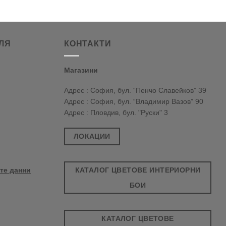
ЛЯ
КОНТАКТИ
Магазини
Адрес : София, бул. “Пенчо Славейков” 39
Адрес : София, бул. “Владимир Вазов” 90
Адрес : Пловдив, бул. "Руски" 3
ЛОКАЦИИ
КАТАЛОГ ЦВЕТОВЕ ИНТЕРИОРНИ
те данни
БОИ
КАТАЛОГ ЦВЕТОВЕ