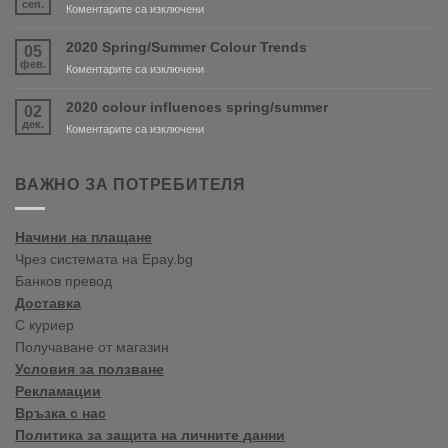
сеп.
за
Коментарите са изключени
are
New
coming
shop
2020 Spring/Summer Colour Trends
05
soon!
in
фев.
за
Коментарите са изключени
Varna
2020
Spring/Summer
2020 colour influences spring/summer
02
Colour
дек.
за
Коментарите са изключени
Trends
2020
colour
influences
ВАЖНО ЗА ПОТРЕБИТЕЛЯ
spring/summer
Начини на плащане
Чрез системата на Epay.bg
Банков превод
Доставка
С куриер
Получаване от магазин
Условия за ползване
Рекламации
Връзка с нас
Политика за защита на личните данни