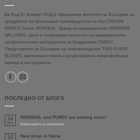
Би Енд Ес Комерс ООД е официален вносител за България на
продуктите на британския производители на бои CROWN
PAINTS, боите RONSEAL, бранд на американския SHERWIN-
WILLIAMS, както и оторизиран вносител на американските
професионални инструменти за боядисване PURDY.
Представител за България на новозеландския TWO FUSSY
BLOKES, висококачествени и рециклируеми микрофибърни
валяци и инструменти.
ПОСЛЕДНО ОТ БЛОГА
RONSEAL and PURDY are coming soon!
24
сеп.
за
Коментарите са изключени
RONSEAL
and
New shop in Varna
10
PURDY