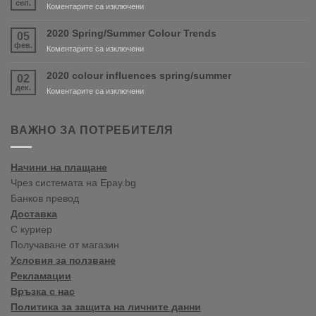
сеп.
за
Коментарите са изключени
are
New
coming
shop
2020 Spring/Summer Colour Trends
05
soon!
in
фев.
за
Коментарите са изключени
Varna
2020
Spring/Summer
2020 colour influences spring/summer
02
Colour
дек.
за
Коментарите са изключени
Trends
2020
colour
influences
ВАЖНО ЗА ПОТРЕБИТЕЛЯ
spring/summer
Начини на плащане
Чрез системата на Epay.bg
Банков превод
Доставка
С куриер
Получаване от магазин
Условия за ползване
Рекламации
Връзка с нас
Политика за защита на личните данни