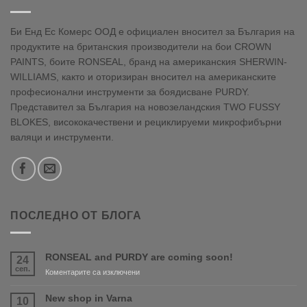
Би Енд Ес Комерс ООД е официален вносител за България на
продуктите на британския производители на бои CROWN
PAINTS, боите RONSEAL, бранд на американския SHERWIN-
WILLIAMS, както и оторизиран вносител на американските
професионални инструменти за боядисване PURDY.
Представител за България на новозеландския TWO FUSSY
BLOKES, висококачествени и рециклируеми микрофибърни
валяци и инструменти.
ПОСЛЕДНО ОТ БЛОГА
RONSEAL and PURDY are coming soon!
24
сеп.
за
Коментарите са изключени
RONSEAL
and
New shop in Varna
10
PURDY