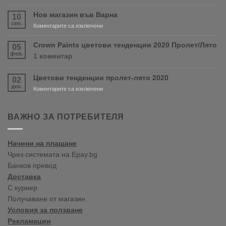
Очаквайте
скоро
Нов магазин във Варна
10
продуктите
сеп.
за
Коментарите са изключени
RONSEAL
Нов
и
магазин
Crown Paints цветови тенденции 2020 Пролет/Лято
05
PURDY!
във
фев.
за
1 коментар
Варна
Crown
Paints
Цветови тенденции пролет-лято 2020
02
цветови
дек.
тенденции
за
Коментарите са изключени
2020
Цветови
Пролет/
тенденции
Лято
пролет-
ВАЖНО ЗА ПОТРЕБИТЕЛЯ
лято
2020
Начини на плащане
Чрез системата на Epay.bg
Банков превод
Доставка
С куриер
Получаване от магазин
Условия за ползване
Рекламации