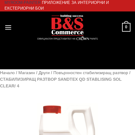
MYROOM-PAINTER
ПРИЛОЖЕНИЕ ЗА ИНТЕРИОРНИ И
Skip
ЕКСТЕРИОРНИ БОИ
to
content
0
Начало
/
Магазин
/
Други
/
Повърхностен стабилизиращ разтвор
/
СТАБИЛИЗИРАЩ РАЗТВОР SANDTEX QD STABLISING SOL
CLEAR/ 4