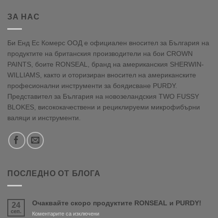
ЗА НАС
Би Енд Ес Комерс ООД е официален вносител за България на
продуктите на британския производители на бои CROWN
PAINTS, боите RONSEAL, бранд на американския SHERWIN-
WILLIAMS, както и оторизиран вносител на американските
професионални инструменти за боядисване PURDY.
Представител за България на новозеландския TWO FUSSY
BLOKES, висококачествени и рециклируеми микрофибърни
валяци и инструменти.
ПОСЛЕДНО ОТ БЛОГА
Очаквайте скоро продуктите RONSEAL и PURDY!
24
сеп.
за
Коментарите са изключени