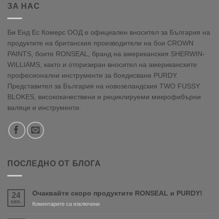
ЗА НАС
Би Енд Ес Комерс ООД е официален вносител за България на
продуктите на британския производители на бои CROWN
PAINTS, боите RONSEAL, бранд на американския SHERWIN-
WILLIAMS, както и оторизиран вносител на американските
професионални инструменти за боядисване PURDY.
Представител за България на новозеландския TWO FUSSY
BLOKES, висококачествени и рециклируеми микрофибърни
валяци и инструменти.
ПОСЛЕДНО ОТ БЛОГА
Очаквайте скоро продуктите RONSEAL и PURDY!
24
сеп.
за
Коментарите са изключени
Очаквайте