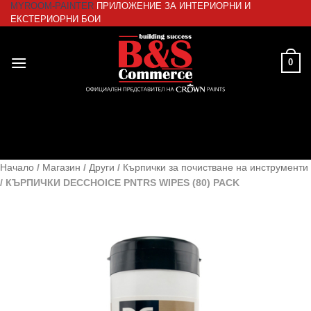
MYROOM-PAINTER
ПРИЛОЖЕНИЕ ЗА ИНТЕРИОРНИ И
Skip
ЕКСТЕРИОРНИ БОИ
to
content
0
Начало
/
Магазин
/
Други
/
Кърпички за почистване на инструменти
/
КЪРПИЧКИ DECCHOICE PNTRS WIPES (80) PACK