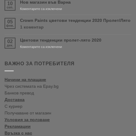
скоро
Нов магазин във Варна
10
продуктите
сеп.
за
Коментарите са изключени
RONSEAL
Нов
и
магазин
Crown Paints цветови тенденции 2020 Пролет/Лято
05
PURDY!
във
фев.
за
1 коментар
Варна
Crown
Paints
Цветови тенденции пролет-лято 2020
02
цветови
дек.
тенденции
за
Коментарите са изключени
2020
Цветови
Пролет/
тенденции
Лято
пролет-
ВАЖНО ЗА ПОТРЕБИТЕЛЯ
лято
2020
Начини на плащане
Чрез системата на Epay.bg
Банков превод
Доставка
С куриер
Получаване от магазин
Условия за ползване
Рекламации
Връзка с нас