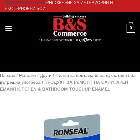
MYROOM-PAINTER
ПРИЛОЖЕНИЕ ЗА ИНТЕРИОРНИ И
Skip
ЕКСТЕРИОРНИ БОИ
to
content
0
Начало
/
Магазин
/
Други
/
Филър за попълване на пукнатини
/
За
вътрешна употреба
/
ПРОДУКТ ЗА РЕМОНТ НА САНИТАРЕН
ЕМАЙЛ KITCHEN & BATHROOM TOUCHUP ENAMEL