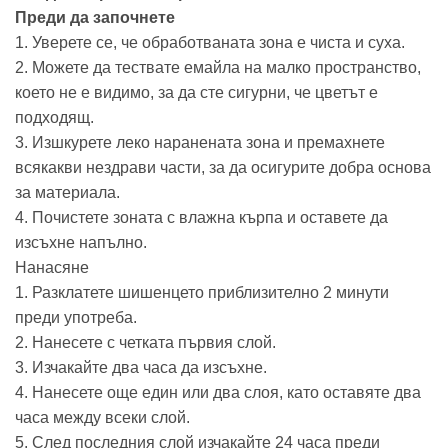
Преди да започнете
1. Уверете се, че обработваната зона е чиста и суха.
2. Можете да тествате емайла на малко пространство,
което не е видимо, за да сте сигурни, че цветът е
подходящ.
3. Изшкурете леко наранената зона и премахнете
всякакви нездрави части, за да осигурите добра основа
за материала.
4. Почистете зоната с влажна кърпа и оставете да
изсъхне напълно.
Нанасяне
1. Разклатете шишенцето приблизително 2 минути
преди употреба.
2. Нанесете с четката първия слой.
3. Изчакайте два часа да изсъхне.
4. Нанесете още един или два слоя, като оставяте два
часа между всеки слой.
5. След последния слой изчакайте 24 часа преди