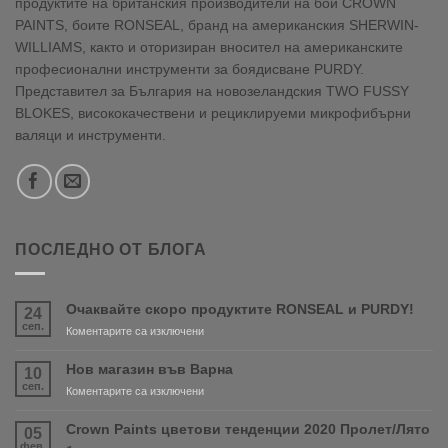
продуктите на британския производители на бои CROWN
PAINTS, боите RONSEAL, бранд на американския SHERWIN-
WILLIAMS, както и оторизиран вносител на американските
професионални инструменти за боядисване PURDY.
Представител за България на новозеландския TWO FUSSY
BLOKES, висококачествени и рециклируеми микрофибърни
валяци и инструменти.
ПОСЛЕДНО ОТ БЛОГА
Очаквайте скоро продуктите RONSEAL и PURDY!
24
сеп.
за
Коментарите са изключени
Очаквайте
скоро
Нов магазин във Варна
10
продуктите
сеп.
за
Коментарите са изключени
RONSEAL
Нов
и
магазин
Crown Paints цветови тенденции 2020 Пролет/Лято
05
PURDY!
във
фев.