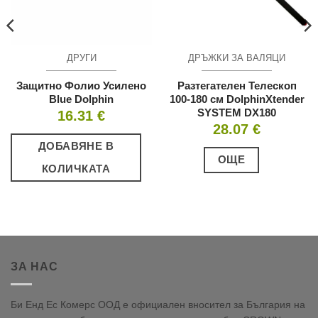
ДРУГИ
ДРЪЖКИ ЗА ВАЛЯЦИ
Защитно Фолио Усилено
Разтегателен Телескоп
Blue Dolphin
100-180 см DolphinXtender
SYSTEM DX180
16.31
€
28.07
€
ДОБАВЯНЕ В
ОЩЕ
КОЛИЧКАТА
ЗА НАС
Би Енд Ес Комерс ООД е официален вносител за България на