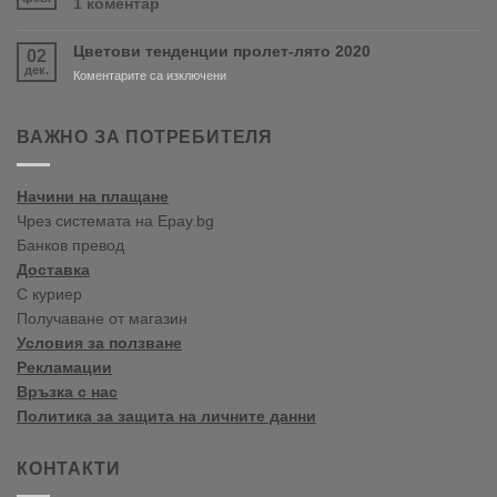
за
1 коментар
Варна
Crown
Paints
Цветови тенденции пролет-лято 2020
02
цветови
дек.
тенденции
за
Коментарите са изключени
2020
Цветови
Пролет/
тенденции
Лято
пролет-
ВАЖНО ЗА ПОТРЕБИТЕЛЯ
лято
2020
Начини на плащане
Чрез системата на Epay.bg
Банков превод
Доставка
С куриер
Получаване от магазин
Условия за ползване
Рекламации
Връзка с нас
Политика за защита на личните данни
КОНТАКТИ