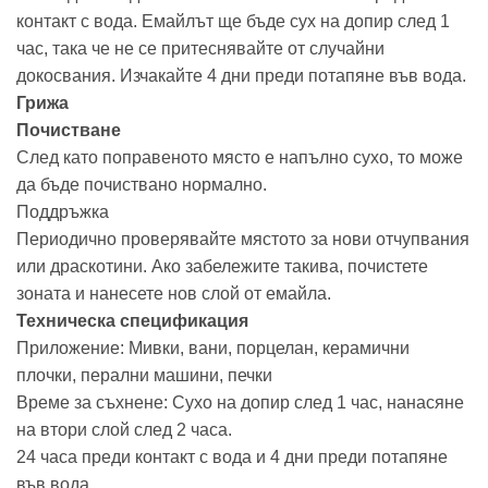
контакт с вода. Емайлът ще бъде сух на допир след 1
час, така че не се притеснявайте от случайни
докосвания. Изчакайте 4 дни преди потапяне във вода.
Грижа
Почистване
След като поправеното място е напълно сухо, то може
да бъде почиствано нормално.
Поддръжка
Периодично проверявайте мястото за нови отчупвания
или драскотини. Ако забележите такива, почистете
зоната и нанесете нов слой от емайла.
Техническа спецификация
Приложение: Мивки, вани, порцелан, керамични
плочки, перални машини, печки
Време за съхнене: Сухо на допир след 1 час, нанасяне
на втори слой след 2 часа.
24 часа преди контакт с вода и 4 дни преди потапяне
във вода.